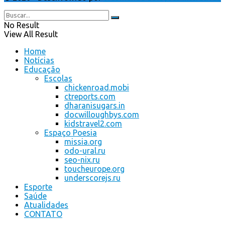
No Result
View All Result
Home
Notícias
Educação
Escolas
chickenroad.mobi
ctreports.com
dharanisugars.in
docwilloughbys.com
kidstravel2.com
Espaço Poesia
missia.org
odo-ural.ru
seo-nix.ru
toucheurope.org
underscorejs.ru
Esporte
Saúde
Atualidades
CONTATO