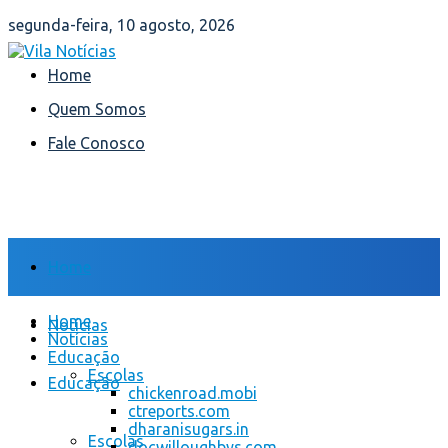
segunda-feira, 10 agosto, 2026
Home
Quem Somos
Fale Conosco
Home
Home
Notícias
Notícias
Educação
Escolas
Educação
chickenroad.mobi
ctreports.com
dharanisugars.in
Escolas
docwilloughbys.com