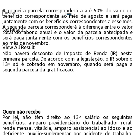
A primeira parcela corresponderá a até 50% do valor do
benefício correspondente ao mês de agosto e será paga
juntamente com os benefícios correspondentes a esse mês.
A segunda parcela corresponderá à diferença entre o valor
No Result
total do abono anual e o valor da parcela antecipada e
será paga juntamente com os benefícios correspondentes
ao mês de novembro.
View All Result
Não haverá desconto de Imposto de Renda (IR) nesta
primeira parcela. De acordo com a legislação, o IR sobre o
13º só é cobrado em novembro, quando será paga a
segunda parcela da gratificação.
Quem não recebe
Por lei, não têm direito ao 13º salário os seguintes
benefícios: amparo previdenciário do trabalhador rural,
renda mensal vitalícia, amparo assistencial ao idoso e ao
deficiente, auxílio-suplementar por acidente de trabalho,