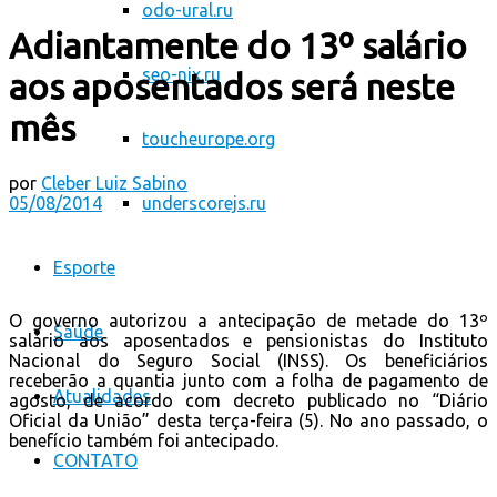
odo-ural.ru
Adiantamente do 13º salário
seo-nix.ru
aos aposentados será neste
mês
toucheurope.org
por
Cleber Luiz Sabino
05/08/2014
underscorejs.ru
Esporte
O governo autorizou a antecipação de metade do 13º
Saúde
salário aos aposentados e pensionistas do Instituto
Nacional do Seguro Social (INSS). Os beneficiários
receberão a quantia junto com a folha de pagamento de
Atualidades
agosto, de acordo com decreto publicado no “Diário
Oficial da União” desta terça-feira (5). No ano passado, o
benefício também foi antecipado.
CONTATO