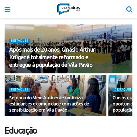
DESTAQUES
Após mais de 20 anos, Ginásio Arthur
Krüger é totalmente reformado e
entregue à população de Vila Pavão
DESTAQUES
DESTAQUES
Semana do Meio Ambiente mobiliza
Cursos grat
estudantes e comunidade com ações de
oportunidade
sensibilização em Vila Pavão
população
Educação