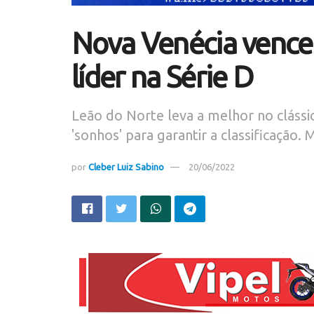
Nova Venécia vence
líder na Série D
Leão do Norte leva a melhor no clássi
'sonhos' para garantir a classificação
por
Cleber Luiz Sabino
20/06/2022