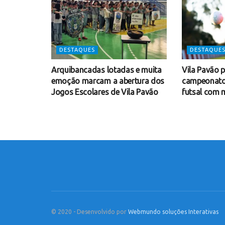
DESTAQUES
DESTAQUE
Arquibancadas lotadas e muita
Vila Pavão 
emoção marcam a abertura dos
campeonato 
Jogos Escolares de Vila Pavão
futsal com m
© 2020 - Desenvolvido por
Webmundo soluções Interativas