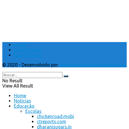
Home
Quem Somos
Fale Conosco
© 2020 - Desenvolvido por
Webmundo soluções Interativas
No Result
View All Result
Home
Notícias
Educação
Escolas
chickenroad.mobi
ctreports.com
dharanisugars.in