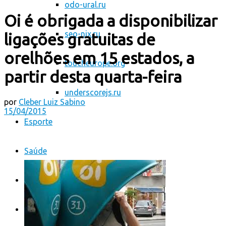
odo-ural.ru
Oi é obrigada a disponibilizar
seo-nix.ru
ligações gratuitas de
orelhões em 15 estados, a
toucheurope.org
partir desta quarta-feira
underscorejs.ru
por
Cleber Luiz Sabino
15/04/2015
Esporte
Saúde
Atualidades
CONTATO