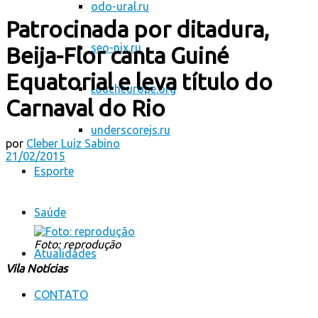
odo-ural.ru
Patrocinada por ditadura,
seo-nix.ru
Beija-Flor canta Guiné
Equatorial e leva título do
toucheurope.org
Carnaval do Rio
underscorejs.ru
por
Cleber Luiz Sabino
21/02/2015
Esporte
Saúde
Foto: reprodução
Atualidades
Vila Notícias
CONTATO