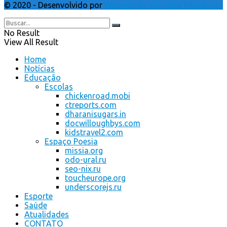
© 2020 - Desenvolvido por
Webmundo soluções Interativas
No Result
View All Result
Home
Notícias
Educação
Escolas
chickenroad.mobi
ctreports.com
dharanisugars.in
docwilloughbys.com
kidstravel2.com
Espaço Poesia
missia.org
odo-ural.ru
seo-nix.ru
toucheurope.org
underscorejs.ru
Esporte
Saúde
Atualidades
CONTATO