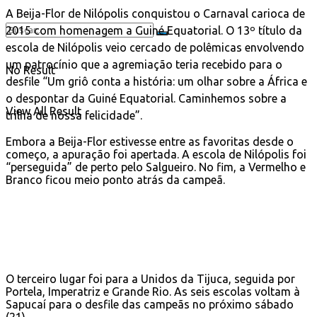
A Beija-Flor de Nilópolis conquistou o Carnaval carioca de
2015 com homenagem a Guiné Equatorial. O 13º título da
escola de Nilópolis veio cercado de polêmicas envolvendo
um patrocínio que a agremiação teria recebido para o
No Result
desfile “Um griô conta a história: um olhar sobre a África e
o despontar da Guiné Equatorial. Caminhemos sobre a
View All Result
trilha de nossa felicidade”.
Embora a Beija-Flor estivesse entre as favoritas desde o
começo, a apuração foi apertada. A escola de Nilópolis foi
“perseguida” de perto pelo Salgueiro. No fim, a Vermelho e
Branco ficou meio ponto atrás da campeã.
O terceiro lugar foi para a Unidos da Tijuca, seguida por
Portela, Imperatriz e Grande Rio. As seis escolas voltam à
Sapucaí para o desfile das campeãs no próximo sábado
(21).