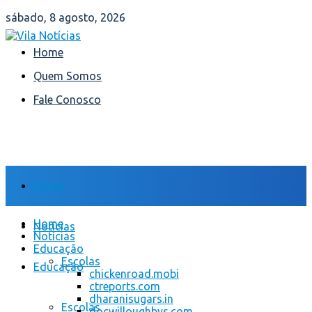
sábado, 8 agosto, 2026
Home
Quem Somos
Fale Conosco
Home
Home
Notícias
Notícias
Educação
Escolas
Educação
chickenroad.mobi
ctreports.com
dharanisugars.in
Escolas
docwilloughbys.com