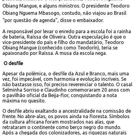
Obiang Mangue, e alguns ministros. O presidente Teodoro
Obiang Nguema Mbasogo, contudo, não viajou ao Brasil
“por questão de agenda”, disse o embaixador.
A responsável por levar o enredo para a escola foi a rainha
de bateria, Raíssa de Oliveira. Outra especulação é que o
vice-presidente do país e filho do mandatário, Teodoro
Obiang Mangue (conhecido como Teodorín), teria se
apaixonado por Raíssa. A musa da escola nega.
O desfile
Apesar da polêmica, o desfile da Azul e Branco, mais uma
vez, foi impecável, com harmonia e evolução incríveis. Se
não bastasse isso, foi preciso reverenciar o talento. O casal
Selminha Sorriso e Claudinho comemoraram 20 anos com
o pavilhão oficial da Beija-flor, conquistando a nota
máxima no quesito.
O desfile abriu exaltando a ancestralidade na comissão de
frente. No abre-alas, os povos ainda na floresta. Símbolos
da cultura africana foram mostrados nas alas, que
retrataram o continente como berço negro do mundo.
Após a chegada dos colonizadores, as riquezas naturais