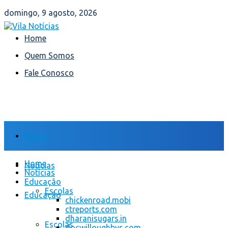
domingo, 9 agosto, 2026
Home
Quem Somos
Fale Conosco
Home
Home
Notícias
Notícias
Educação
Escolas
Educação
chickenroad.mobi
ctreports.com
dharanisugars.in
Escolas
docwilloughbys.com