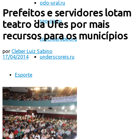
odo-ural.ru
Prefeitos e servidores lotam
seo-nix.ru
teatro da Ufes por mais
recursos para os municípios
toucheurope.org
por
Cleber Luiz Sabino
17/04/2014
underscorejs.ru
Esporte
Saúde
Atualidades
CONTATO