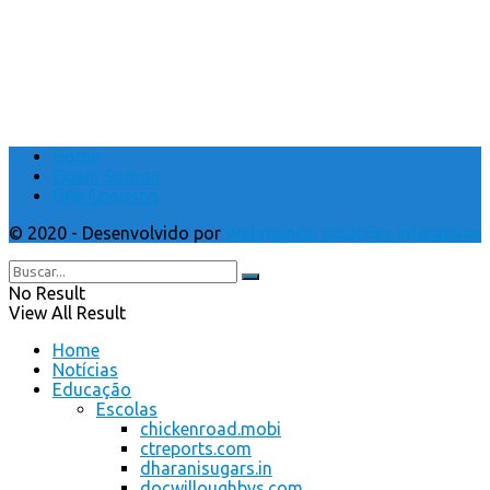
Home
Quem Somos
Fale Conosco
© 2020 - Desenvolvido por
Webmundo soluções Interativas
No Result
View All Result
Home
Notícias
Educação
Escolas
chickenroad.mobi
ctreports.com
dharanisugars.in
docwilloughbys.com