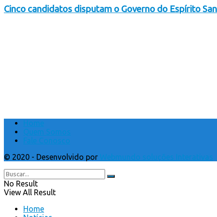
Cinco candidatos disputam o Governo do Espírito Sa
Home
Quem Somos
Fale Conosco
© 2020 - Desenvolvido por
Webmundo soluções Interativas
No Result
View All Result
Home