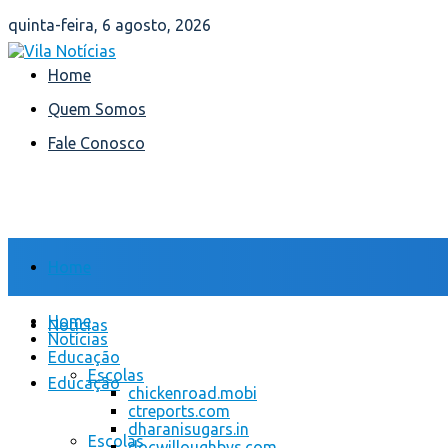
quinta-feira, 6 agosto, 2026
Home
Quem Somos
Fale Conosco
Home
Home
Notícias
Notícias
Educação
Escolas
Educação
chickenroad.mobi
ctreports.com
dharanisugars.in
Escolas
docwilloughbys.com