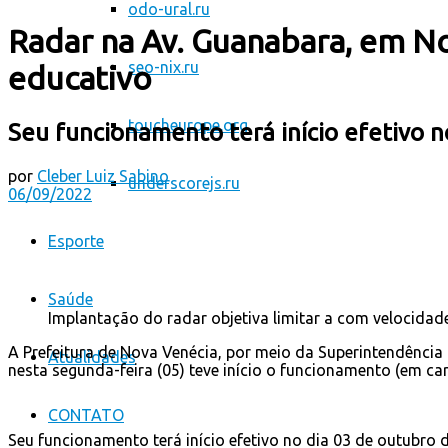
odo-ural.ru
Radar na Av. Guanabara, em N
seo-nix.ru
educativo
toucheurope.org
Seu funcionamento terá início efetivo 
por
Cleber Luiz Sabino
underscorejs.ru
06/09/2022
Esporte
Saúde
Implantação do radar objetiva limitar a com velocidad
A Prefeitura de Nova Venécia, por meio da Superintendência
Atualidades
nesta segunda-feira (05) teve início o funcionamento (em ca
CONTATO
Seu funcionamento terá início efetivo no dia 03 de outubro