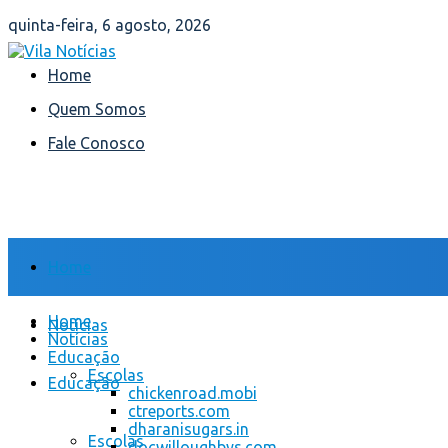
quinta-feira, 6 agosto, 2026
Home
Quem Somos
Fale Conosco
Home
Home
Notícias
Notícias
Educação
Escolas
Educação
chickenroad.mobi
ctreports.com
dharanisugars.in
Escolas
docwilloughbys.com