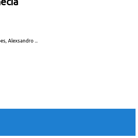
écia
s, Alexsandro ...