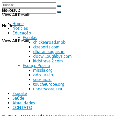
No Result
View All Result
Home
No Result
Notícias
Educação
Escolas
View All Result
chickenroad.mobi
ctreports.com
dharanisugars.in
docwilloughbys.com
kidstravel2.com
Espaço Poesia
missia.org
odo-ural.ru
seo-nix.ru
toucheurope.org
underscorejs.ru
Esporte
Saúde
Atualidades
CONTATO