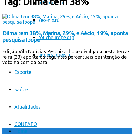
Tag:
Dilma tem 38%
odo-ural.ru
seo-nix.ru
Dilma tem 38%, Marina, 29%, e Aécio, 19%, aponta
toucheurope.org
pesquisa Ibope
Edição Vila Notícias Pesquisa Ibope divulgada nesta terça-
underscorejs.ru
feira (23) aponta os seguintes percentuais de intenção de
voto na corrida para ...
Esporte
Saúde
Atualidades
CONTATO
Home