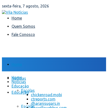
sexta-feira, 7 agosto, 2026
Home
Quem Somos
Fale Conosco
Home
Home
Notícias
Notícias
Educação
Escolas
Educação
chickenroad.mobi
ctreports.com
dharanisugars.in
Escolas
docwilloughbys.com