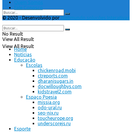
Quem Somos
Fale Conosco
© 2020 - Desenvolvido por
Webmundo soluções Interativas
No Result
No Result
View All Result
View All Result
Home
Notícias
Educação
Escolas
chickenroad.mobi
ctreports.com
dharanisugars.in
docwilloughbys.com
kidstravel2.com
Espaço Poesia
missia.org
odo-ural.ru
seo-nix.ru
toucheurope.org
underscorejs.ru
Esporte