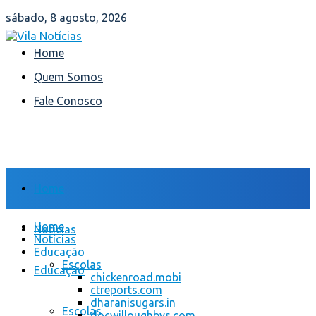
sábado, 8 agosto, 2026
Home
Quem Somos
Fale Conosco
Home
Home
Notícias
Notícias
Educação
Escolas
Educação
chickenroad.mobi
ctreports.com
dharanisugars.in
Escolas
docwilloughbys.com