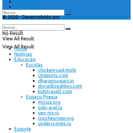
Quem Somos
Fale Conosco
© 2020 - Desenvolvido por
Webmundo soluções Interativas
No Result
No Result
View All Result
View All Result
Home
Notícias
Educação
Escolas
chickenroad.mobi
ctreports.com
dharanisugars.in
docwilloughbys.com
kidstravel2.com
Espaço Poesia
missia.org
odo-ural.ru
seo-nix.ru
toucheurope.org
underscorejs.ru
Esporte