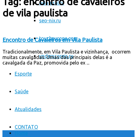
Tag:
encontro de cavaleiros
odo-ural.ru
de vila paulista
seo-nix.ru
toucheurope.org
Encontro de Cavaleiros em Vila Paulista
Tradicionalmente, em Vila Paulista e vizinhança, ocorrem
underscorejs.ru
muitas cavalgadas. Umas das principais delas é a
cavalgada da Paz, promovida pelo ex ...
Esporte
Saúde
Atualidades
CONTATO
Home