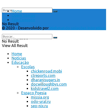
Home
Quem Somos
Fale Conosco
No Result
© 2020 - Desenvolvido por
Webmundo soluções Interativas
View All Result
No Result
View All Result
Home
Notícias
Educação
Escolas
chickenroad.mobi
ctreports.com
dharanisugars.in
docwilloughbys.com
kidstravel2.com
Espaço Poesia
missia.org
odo-ural.ru
seo-nix.ru