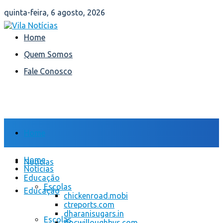
quinta-feira, 6 agosto, 2026
Home
Quem Somos
Fale Conosco
Home
Home
Notícias
Notícias
Educação
Escolas
Educação
chickenroad.mobi
ctreports.com
dharanisugars.in
Escolas
docwilloughbys.com