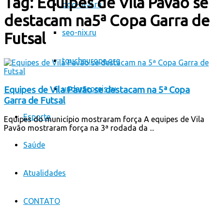
Tag:
Equipes de Vila Pavão se
odo-ural.ru
destacam na5ª Copa Garra de
seo-nix.ru
Futsal
toucheurope.org
underscorejs.ru
Equipes de Vila Pavão se destacam na 5ª Copa
Garra de Futsal
Esporte
Equipes do município mostraram força A equipes de Vila
Pavão mostraram força na 3ª rodada da ...
Saúde
Atualidades
CONTATO