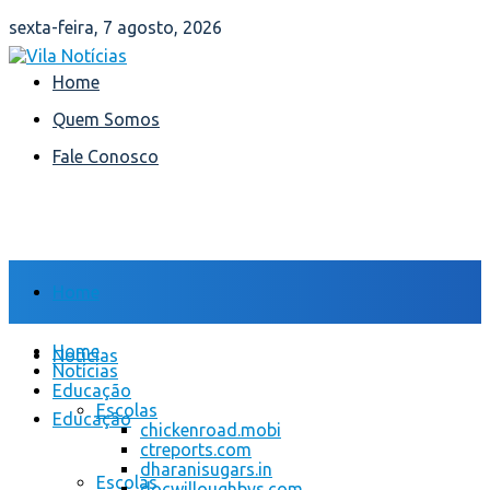
sexta-feira, 7 agosto, 2026
Home
Quem Somos
Fale Conosco
Home
Home
Notícias
Notícias
Educação
Escolas
Educação
chickenroad.mobi
ctreports.com
dharanisugars.in
Escolas
docwilloughbys.com