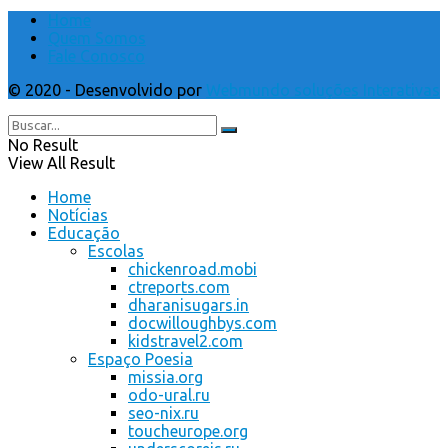
Home
Quem Somos
Fale Conosco
© 2020 - Desenvolvido por
Webmundo soluções Interativas
No Result
View All Result
Home
Notícias
Educação
Escolas
chickenroad.mobi
ctreports.com
dharanisugars.in
docwilloughbys.com
kidstravel2.com
Espaço Poesia
missia.org
odo-ural.ru
seo-nix.ru
toucheurope.org