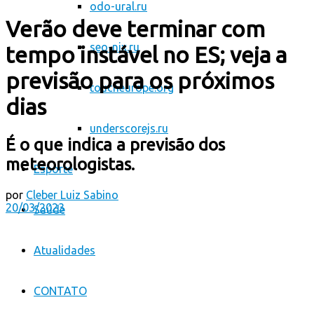
odo-ural.ru
Verão deve terminar com
seo-nix.ru
tempo instável no ES; veja a
previsão para os próximos
toucheurope.org
dias
underscorejs.ru
É o que indica a previsão dos
meteorologistas.
Esporte
por
Cleber Luiz Sabino
20/03/2023
Saúde
Atualidades
CONTATO