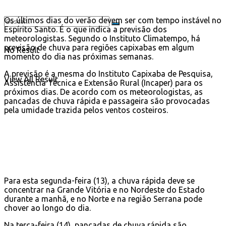
Os últimos dias do verão devem ser com tempo instável no
Espírito Santo. É o que indica a previsão dos
meteorologistas. Segundo o Instituto Climatempo, há
previsão de chuva para regiões capixabas em algum
No Result
momento do dia nas próximas semanas.
A previsão é a mesma do Instituto Capixaba de Pesquisa,
View All Result
Assistência Técnica e Extensão Rural (Incaper) para os
próximos dias. De acordo com os meteorologistas, as
pancadas de chuva rápida e passageira são provocadas
pela umidade trazida pelos ventos costeiros.
Para esta segunda-feira (13), a chuva rápida deve se
concentrar na Grande Vitória e no Nordeste do Estado
durante a manhã, e no Norte e na região Serrana pode
chover ao longo do dia.
Na terça-feira (14), pancadas de chuva rápida são