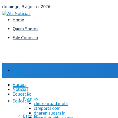
domingo, 9 agosto, 2026
Home
Quem Somos
Fale Conosco
Home
Home
Notícias
Notícias
Educação
Escolas
Educação
chickenroad.mobi
ctreports.com
dharanisugars.in
Escolas
docwilloughbys.com