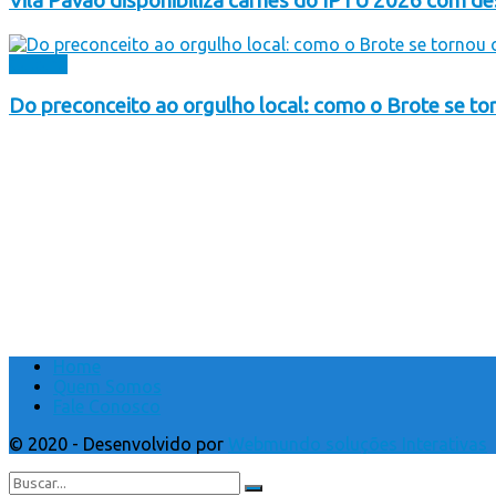
Vila Pavão disponibiliza carnês do IPTU 2026 com 
Cultura
Do preconceito ao orgulho local: como o Brote se to
Home
Quem Somos
Fale Conosco
© 2020 - Desenvolvido por
Webmundo soluções Interativas