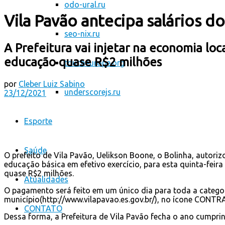
odo-ural.ru
Vila Pavão antecipa salários do
seo-nix.ru
A Prefeitura vai injetar na economia loc
educação quase R$2 milhões
toucheurope.org
por
Cleber Luiz Sabino
underscorejs.ru
23/12/2021
Esporte
Saúde
O prefeito de Vila Pavão, Uelikson Boone, o Bolinha, autor
educação básica em efetivo exercício, para esta quinta-feir
quase R$2 milhões.
Atualidades
O pagamento será feito em um único dia para toda a categor
município(http://www.vilapavao.es.gov.br/), no ícone CON
CONTATO
Dessa forma, a Prefeitura de Vila Pavão fecha o ano cumprin