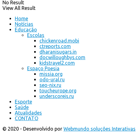
No Result
View All Result
Home
Notícias
Educação
Escolas
chickenroad.mobi
ctreports.com
dharanisugars.in
docwilloughbys.com
kidstravel2.com
Espaço Poesia
missia.org
odo-ural.ru
seo-nix.ru
toucheurope.org
underscorejs.ru
Esporte
Saúde
Atualidades
CONTATO
© 2020 - Desenvolvido por
Webmundo soluções Interativas