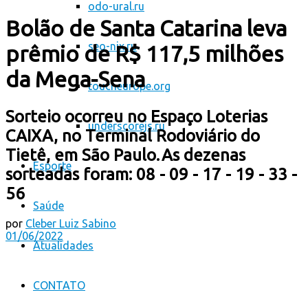
odo-ural.ru
Bolão de Santa Catarina leva
seo-nix.ru
prêmio de R$ 117,5 milhões
da Mega-Sena
toucheurope.org
Sorteio ocorreu no Espaço Loterias
underscorejs.ru
CAIXA, no Terminal Rodoviário do
Tietê, em São Paulo. As dezenas
Esporte
sorteadas foram: 08 - 09 - 17 - 19 - 33 -
56
Saúde
por
Cleber Luiz Sabino
01/06/2022
Atualidades
CONTATO