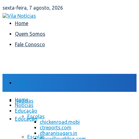
sexta-feira, 7 agosto, 2026
Home
Quem Somos
Fale Conosco
Home
Home
Notícias
Notícias
Educação
Escolas
Educação
chickenroad.mobi
ctreports.com
dharanisugars.in
Escolas
docwilloughbys.com