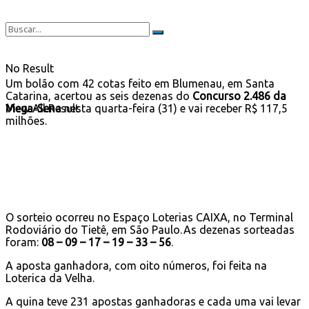
No Result
Um bolão com 42 cotas feito em Blumenau, em Santa
Catarina, acertou as seis dezenas do
Concurso 2.486 da
Mega-Sena
nesta quarta-feira (31) e vai receber R$ 117,5
View All Result
milhões.
O sorteio ocorreu no Espaço Loterias CAIXA, no Terminal
Rodoviário do Tietê, em São Paulo. As dezenas sorteadas
foram:
08 – 09 – 17 – 19 – 33 – 56
.
A aposta ganhadora, com oito números, foi feita na
Loterica da Velha.
A quina teve 231 apostas ganhadoras e cada uma vai levar