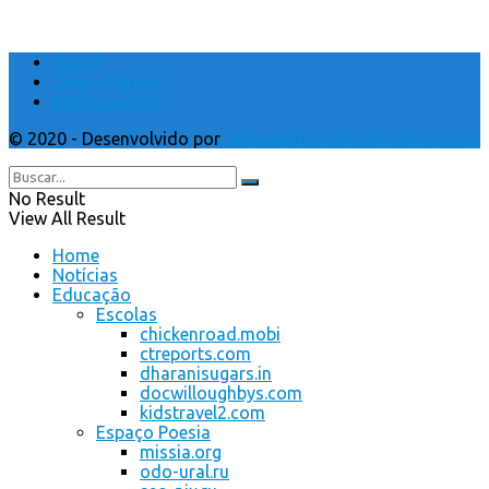
Home
Quem Somos
Fale Conosco
© 2020 - Desenvolvido por
Webmundo soluções Interativas
No Result
View All Result
Home
Notícias
Educação
Escolas
chickenroad.mobi
ctreports.com
dharanisugars.in
docwilloughbys.com
kidstravel2.com
Espaço Poesia
missia.org
odo-ural.ru