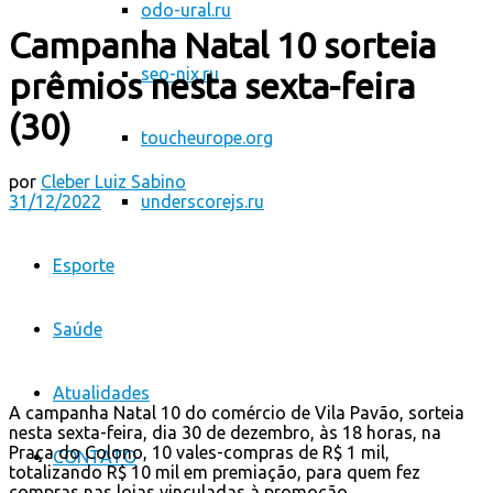
odo-ural.ru
Campanha Natal 10 sorteia
seo-nix.ru
prêmios nesta sexta-feira
(30)
toucheurope.org
por
Cleber Luiz Sabino
31/12/2022
underscorejs.ru
Esporte
Saúde
Atualidades
A campanha Natal 10 do comércio de Vila Pavão, sorteia
nesta sexta-feira, dia 30 de dezembro, às 18 horas, na
Praça do Colono, 10 vales-compras de R$ 1 mil,
CONTATO
totalizando R$ 10 mil em premiação, para quem fez
compras nas lojas vinculadas à promoção.