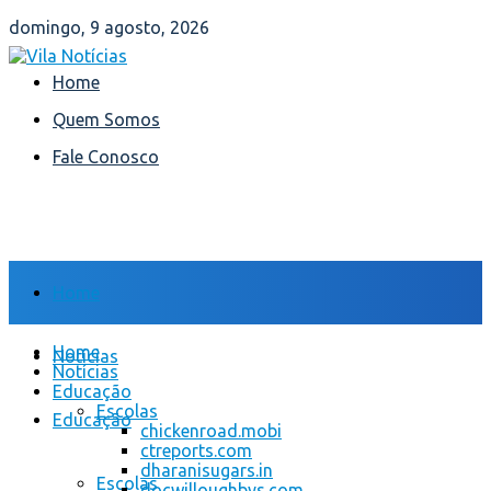
domingo, 9 agosto, 2026
Home
Quem Somos
Fale Conosco
Home
Home
Notícias
Notícias
Educação
Escolas
Educação
chickenroad.mobi
ctreports.com
dharanisugars.in
Escolas
docwilloughbys.com