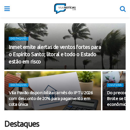
DESTAQUES
Inmet emite alertas de ventos fortes para
o Espírito Santo; litoral e todo o Estado
estão em risco
DESTAQUES
CULTURA
Vila Pavão disponibiliza carnês do IPTU 2026
Do preconce
com desconto de 20% para pagamento em
Brote se tor
cota única
econômico d
Destaques