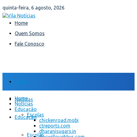
quinta-feira, 6 agosto, 2026
Home
Quem Somos
Fale Conosco
Home
Home
Notícias
Notícias
Educação
Escolas
Educação
chickenroad.mobi
ctreports.com
dharanisugars.in
Escolas
docwilloughbys.com