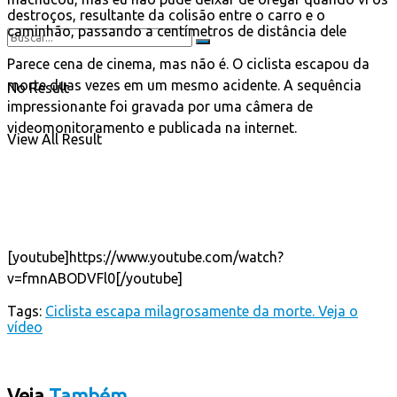
destroços, resultante da colisão entre o carro e o
caminhão, passando a centímetros de distância dele
Parece cena de cinema, mas não é. O ciclista escapou da
morte duas vezes em um mesmo acidente. A sequência
No Result
impressionante foi gravada por uma câmera de
videomonitoramento e publicada na internet.
View All Result
[youtube]https://www.youtube.com/watch?
v=fmnABODVFl0[/youtube]
Tags:
Ciclista escapa milagrosamente da morte. Veja o
vídeo
Veja
Também