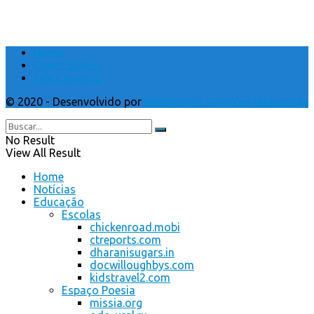
Home
Quem Somos
Fale Conosco
© 2020 - Desenvolvido por
Webmundo soluções Interativas
No Result
View All Result
Home
Notícias
Educação
Escolas
chickenroad.mobi
ctreports.com
dharanisugars.in
docwilloughbys.com
kidstravel2.com
Espaço Poesia
missia.org