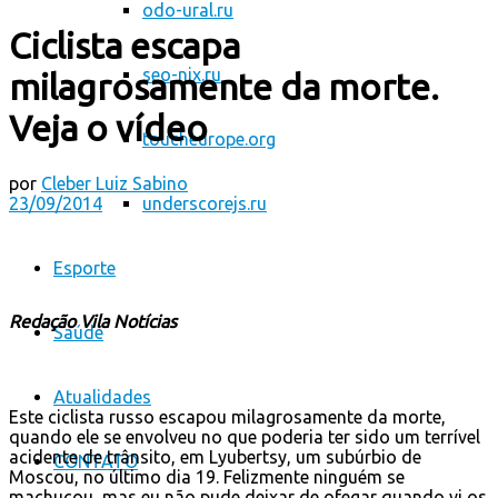
odo-ural.ru
Ciclista escapa
seo-nix.ru
milagrosamente da morte.
Veja o vídeo
toucheurope.org
por
Cleber Luiz Sabino
23/09/2014
underscorejs.ru
Esporte
Redação Vila Notícias
Saúde
Atualidades
Este ciclista russo escapou milagrosamente da morte,
quando ele se envolveu no que poderia ter sido um terrível
acidente de trânsito, em Lyubertsy, um subúrbio de
CONTATO
Moscou, no último dia 19. Felizmente ninguém se
machucou, mas eu não pude deixar de ofegar quando vi os