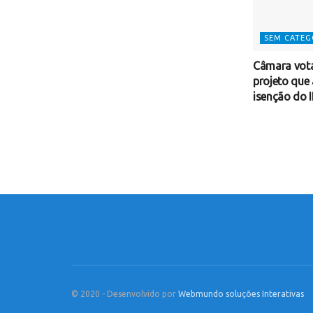
SEM CATEG
Câmara vota
projeto que 
isenção do I
© 2020 - Desenvolvido por
Webmundo soluções Interativas