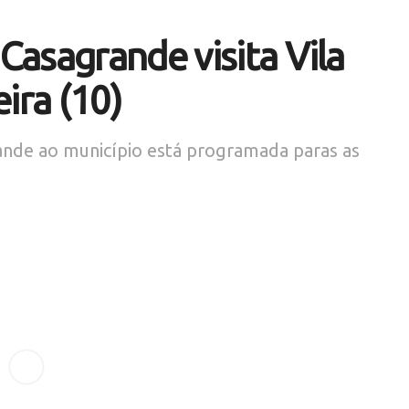
asagrande visita Vila
ira (10)
ande ao município está programada paras as