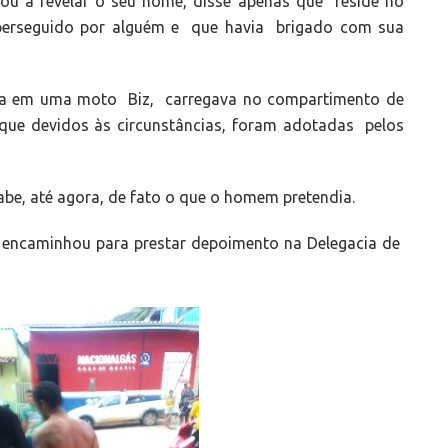
ou a revelar o seu nome, disse apenas que reside no
 perseguido por alguém e que havia brigado com sua
ava em uma moto Biz, carregava no compartimento de
que devidos às circunstâncias, foram adotadas pelos
be, até agora, de fato o que o homem pretendia.
 encaminhou para prestar depoimento na Delegacia de