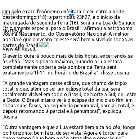
Um belo e raro fenômeno enfeitará o céu entre a noite
deste domingo (15), a partir das 23h27, e o início da
madrugada de segunda-feira (16). Será uma Lua de Sangue
“triplamente especial para o Brasil”, afirmou a astrônoma
No Result
Josina Nascimento, do Observatório Nacional. A melhor
notícia é que o evento celeste será bem visível de todas as
partes do Brasil.
View All Result
O evento durará pouco mais de três horas, encerrando-se
às 2h55. “Mas o ponto máximo, quando a Lua estará
completamente coberta pela sombra da Terra será
exatamente à 1h11, no horário de Brasília”, disse Josina.
“A grande vantagem desse eclipse, que chamo de triplo
total, é que, além de ser um eclipse total da lua, será
totalmente visível em todo o Brasil, de Norte a Sul; de Leste
a Oeste. O Brasil inteiro verá o eclipse do início ao fim, em
todas suas fases, na sequência penumbral, parcial, total, e
depois retornando à parcial e à penumbral”, explicou
Josina.
“Outra vantagem é que a Lua estará bem alta no céu, longe
do horizonte, bem fácil de ser vista. Agora é torcer para
que o tempo fique bom e não atrapalhe o espetáculo”,