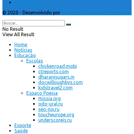
Fale Conosco
© 2020 - Desenvolvido por
Webmundo soluções Interativas
No Result
View All Result
Home
Notícias
Educação
Escolas
chickenroad.mobi
ctreports.com
dharanisugars.in
docwilloughbys.com
kidstravel2.com
Espaço Poesia
missia.org
odo-ural.ru
seo-nix.ru
toucheurope.org
underscorejs.ru
Esporte
Saúde