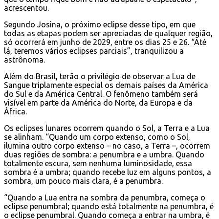
acrescentou.
Segundo Josina, o próximo eclipse desse tipo, em que
todas as etapas podem ser apreciadas de qualquer região,
só ocorrerá em junho de 2029, entre os dias 25 e 26. “Até
lá, teremos vários eclipses parciais”, tranquilizou a
astrônoma.
Além do Brasil, terão o privilégio de observar a Lua de
Sangue triplamente especial os demais países da América
do Sul e da América Central. O fenômeno também será
visível em parte da América do Norte, da Europa e da
África.
Os eclipses lunares ocorrem quando o Sol, a Terra e a Lua
se alinham. “Quando um corpo extenso, como o Sol,
ilumina outro corpo extenso – no caso, a Terra –, ocorrem
duas regiões de sombra: a penumbra e a umbra. Quando
totalmente escura, sem nenhuma luminosidade, essa
sombra é a umbra; quando recebe luz em alguns pontos, a
sombra, um pouco mais clara, é a penumbra.
“Quando a Lua entra na sombra da penumbra, começa o
eclipse penumbral; quando está totalmente na penumbra, é
o eclipse penumbral. Quando começa a entrar na umbra, é