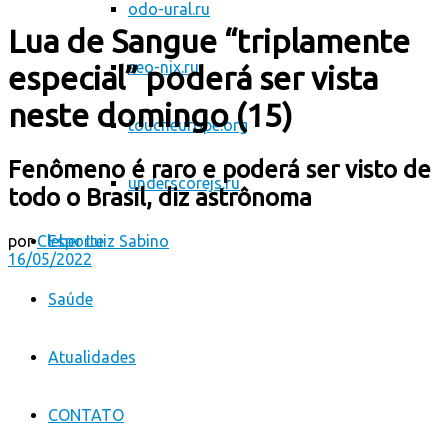
odo-ural.ru
Lua de Sangue “triplamente
seo-nix.ru
especial” poderá ser vista
neste domingo (15)
toucheurope.org
Fenômeno é raro e poderá ser visto de
underscorejs.ru
todo o Brasil, diz astrônoma
por
Cleber Luiz Sabino
Esporte
16/05/2022
Saúde
Atualidades
CONTATO