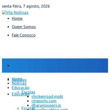
sexta-feira, 7 agosto, 2026
Home
Quem Somos
Fale Conosco
Home
Home
Notícias
Notícias
Educação
Escolas
Educação
chickenroad.mobi
ctreports.com
dharanisugars.in
Escolas
docwilloughbys.com