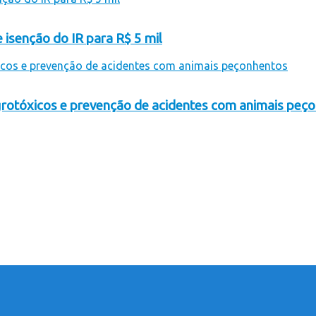
 isenção do IR para R$ 5 mil
rotóxicos e prevenção de acidentes com animais peç