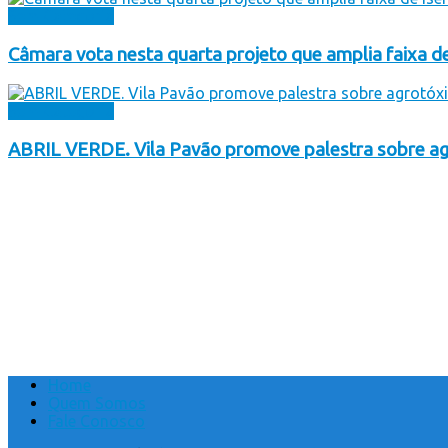
Sem Categoria
Câmara vota nesta quarta projeto que amplia faixa de
Sem Categoria
ABRIL VERDE. Vila Pavão promove palestra sobre ag
Home
Quem Somos
Fale Conosco