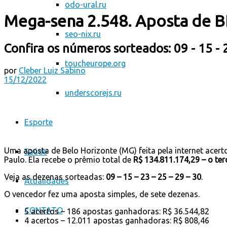
odo-ural.ru
Mega-sena 2.548. Aposta de BH
seo-nix.ru
Confira os números sorteados: 09 - 15 - 
toucheurope.org
por
Cleber Luiz Sabino
15/12/2022
underscorejs.ru
Esporte
Uma aposta de Belo Horizonte (MG) feita pela internet acer
Saúde
Paulo. Ela recebe o prêmio total de
R$ 134.811.174,29 –
o ter
Veja as dezenas sorteadas:
09 – 15 – 23 – 25 – 29 – 30
.
Atualidades
O vencedor fez uma aposta simples, de sete dezenas.
CONTATO
5 acertos – 186 apostas ganhadoras: R$ 36.544,82
4 acertos – 12.011 apostas ganhadoras: R$ 808,46