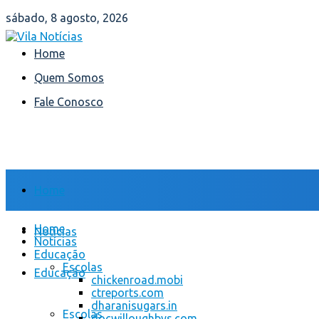
sábado, 8 agosto, 2026
Home
Quem Somos
Fale Conosco
Home
Home
Notícias
Notícias
Educação
Escolas
Educação
chickenroad.mobi
ctreports.com
dharanisugars.in
Escolas
docwilloughbys.com