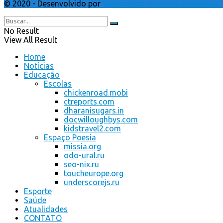
© 2020 - Desenvolvido por
Webmundo soluções Interativas
No Result
View All Result
Home
Notícias
Educação
Escolas
chickenroad.mobi
ctreports.com
dharanisugars.in
docwilloughbys.com
kidstravel2.com
Espaço Poesia
missia.org
odo-ural.ru
seo-nix.ru
toucheurope.org
underscorejs.ru
Esporte
Saúde
Atualidades
CONTATO