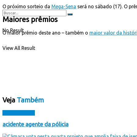
O próximo sorteio da
Mega-Sena
será no sábado (17). O prê
Maiores prêmios
No Result
O maior prêmio deste ano – também o
maior valor da histó
View All Result
Veja
Também
Sem Categoria
acidente agente da pólicia