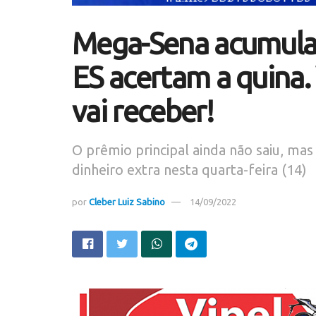
Mega-Sena acumula 
ES acertam a quina.
vai receber!
O prêmio principal ainda não saiu, ma
dinheiro extra nesta quarta-feira (14)
por
Cleber Luiz Sabino
14/09/2022