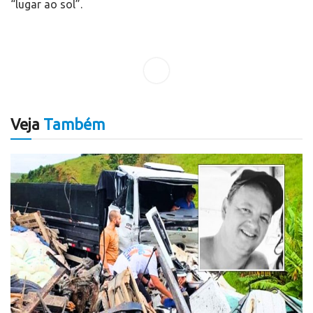
“lugar ao sol”.
Veja
Também