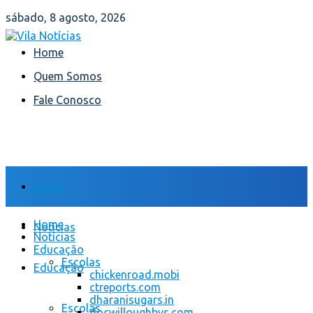
sábado, 8 agosto, 2026
Home
Quem Somos
Fale Conosco
Home
Home
Notícias
Notícias
Educação
Escolas
Educação
chickenroad.mobi
ctreports.com
dharanisugars.in
Escolas
docwilloughbys.com