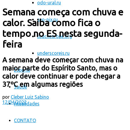
odo-ural.ru
Semana começa com chuva e
seo-nix.ru
calor. Saiba como fica o
tempo no ES nesta segunda-
toucheurope.org
feira
underscorejs.ru
A semana deve começar com chuva na
maior parte do Espírito Santo, mas o
Esporte
calor deve continuar e pode chegar a
37ºC em algumas regiões
Saúde
por
Cleber Luiz Sabino
12/04/2022
Atualidades
CONTATO