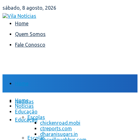
sábado, 8 agosto, 2026
Home
Quem Somos
Fale Conosco
Home
Home
Notícias
Notícias
Educação
Escolas
Educação
chickenroad.mobi
ctreports.com
dharanisugars.in
Escolas
docwilloughbys.com