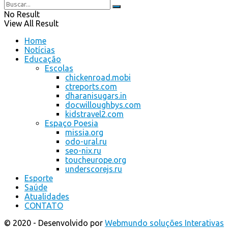
No Result
View All Result
Home
Notícias
Educação
Escolas
chickenroad.mobi
ctreports.com
dharanisugars.in
docwilloughbys.com
kidstravel2.com
Espaço Poesia
missia.org
odo-ural.ru
seo-nix.ru
toucheurope.org
underscorejs.ru
Esporte
Saúde
Atualidades
CONTATO
© 2020 - Desenvolvido por
Webmundo soluções Interativas