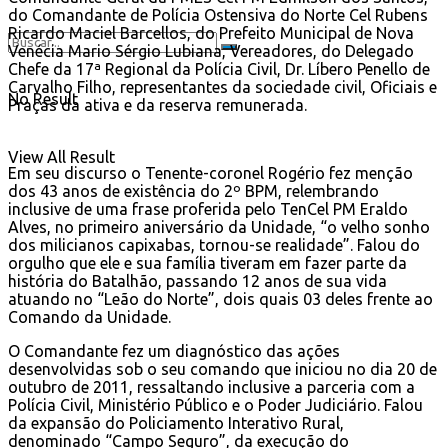
do Comandante de Polícia Ostensiva do Norte Cel Rubens
Ricardo Maciel Barcellos, do Prefeito Municipal de Nova
Venécia Mario Sérgio Lubiana, Vereadores, do Delegado
Chefe da 17ª Regional da Polícia Civil, Dr. Líbero Penello de
Carvalho Filho, representantes da sociedade civil, Oficiais e
No Result
Praças da ativa e da reserva remunerada.
View All Result
Em seu discurso o Tenente-coronel Rogério fez menção
dos 43 anos de existência do 2º BPM, relembrando
inclusive de uma frase proferida pelo TenCel PM Eraldo
Alves, no primeiro aniversário da Unidade, “o velho sonho
dos milicianos capixabas, tornou-se realidade”. Falou do
orgulho que ele e sua família tiveram em fazer parte da
história do Batalhão, passando 12 anos de sua vida
atuando no “Leão do Norte”, dois quais 03 deles frente ao
Comando da Unidade.
O Comandante fez um diagnóstico das ações
desenvolvidas sob o seu comando que iniciou no dia 20 de
outubro de 2011, ressaltando inclusive a parceria com a
Polícia Civil, Ministério Público e o Poder Judiciário. Falou
da expansão do Policiamento Interativo Rural,
denominado “Campo Seguro”, da execução do