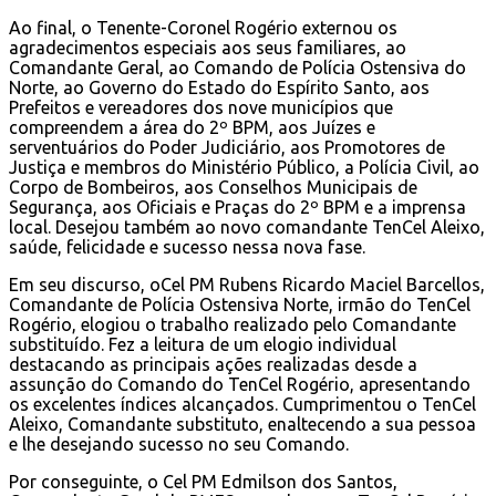
Ao final, o Tenente-Coronel Rogério externou os
agradecimentos especiais aos seus familiares, ao
Comandante Geral, ao Comando de Polícia Ostensiva do
Norte, ao Governo do Estado do Espírito Santo, aos
Prefeitos e vereadores dos nove municípios que
compreendem a área do 2º BPM, aos Juízes e
serventuários do Poder Judiciário, aos Promotores de
Justiça e membros do Ministério Público, a Polícia Civil, ao
Corpo de Bombeiros, aos Conselhos Municipais de
Segurança, aos Oficiais e Praças do 2º BPM e a imprensa
local. Desejou também ao novo comandante TenCel Aleixo,
saúde, felicidade e sucesso nessa nova fase.
Em seu discurso, oCel PM Rubens Ricardo Maciel Barcellos,
Comandante de Polícia Ostensiva Norte, irmão do TenCel
Rogério, elogiou o trabalho realizado pelo Comandante
substituído. Fez a leitura de um elogio individual
destacando as principais ações realizadas desde a
assunção do Comando do TenCel Rogério, apresentando
os excelentes índices alcançados. Cumprimentou o TenCel
Aleixo, Comandante substituto, enaltecendo a sua pessoa
e lhe desejando sucesso no seu Comando.
Por conseguinte, o Cel PM Edmilson dos Santos,