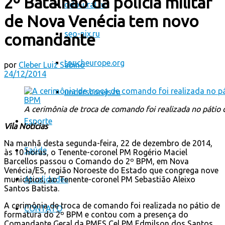
2º Batalhão da polícia militar
odo-ural.ru
de Nova Venécia tem novo
seo-nix.ru
comandante
toucheurope.org
por
Cleber Luiz Sabino
24/12/2014
underscorejs.ru
A cerimônia de troca de comando foi realizada no pátio
Esporte
Vila Notícias
Na manhã desta segunda-feira, 22 de dezembro de 2014,
Saúde
às 10 horas, o Tenente-coronel PM Rogério Maciel
Barcellos passou o Comando do 2º BPM, em Nova
Venécia/ES, região Noroeste do Estado que congrega nove
municípios, ao Tenente-coronel PM Sebastião Aleixo
Atualidades
Santos Batista.
A cerimônia de troca de comando foi realizada no pátio de
CONTATO
formatura do 2º BPM e contou com a presença do
Comandante Geral da PMES Cel PM Edmilson dos Santos,