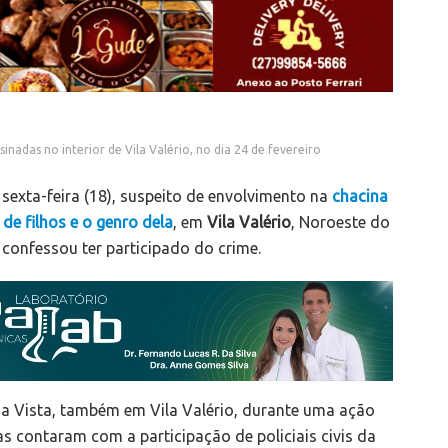
nadas no interior de Vila Valério, no dia 24 de fevereiro
sexta-feira (18), suspeito de envolvimento na
chacina
de filhos e o genro dela
, em
Vila Valério
, Noroeste do
 confessou ter participado do crime.
oa Vista, também em Vila Valério, durante uma ação
cias contaram com a participação de policiais civis da