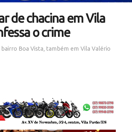
ar de chacina em Vila
nfessa o crime
 bairro Boa Vista, também em Vila Valério