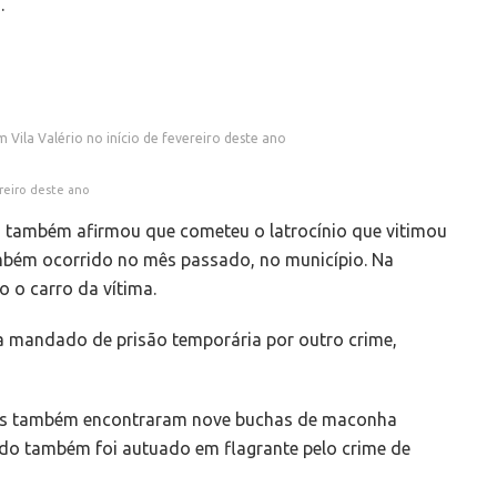
.
 Vila Valério no início de fevereiro deste ano
ereiro deste ano
uo também afirmou que cometeu o latrocínio que vitimou
ambém ocorrido no mês passado, no município. Na
o o carro da vítima.
a mandado de prisão temporária por outro crime,
iciais também encontraram nove buchas de maconha
ido também foi autuado em flagrante pelo crime de