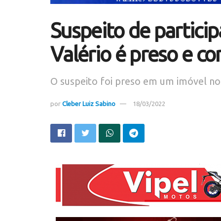
Suspeito de particip
Valério é preso e co
O suspeito foi preso em um imóvel no
por
Cleber Luiz Sabino
18/03/2022