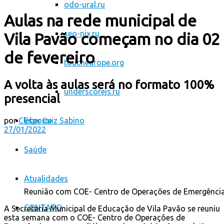
odo-ural.ru
Aulas na rede municipal de
seo-nix.ru
Vila Pavão começam no dia 02
de fevereiro
toucheurope.org
A volta às aulas será no formato 100%
underscorejs.ru
presencial
por
Cleber Luiz Sabino
Esporte
27/01/2022
Saúde
Atualidades
Reunião com COE- Centro de Operações de Emergênci
CONTATO
A Secretaria Municipal de Educação de Vila Pavão se reuniu
esta semana com o COE- Centro de Operações de