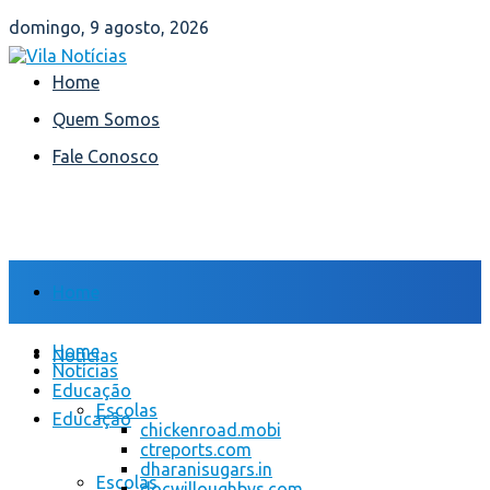
domingo, 9 agosto, 2026
Home
Quem Somos
Fale Conosco
Home
Home
Notícias
Notícias
Educação
Escolas
Educação
chickenroad.mobi
ctreports.com
dharanisugars.in
Escolas
docwilloughbys.com