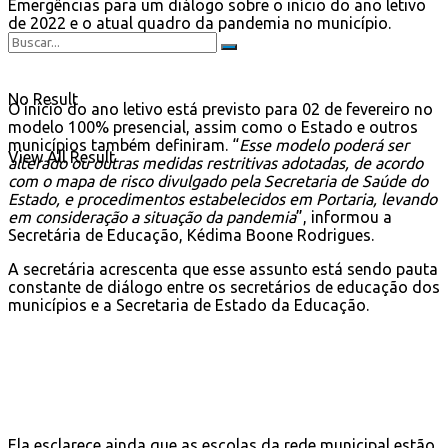
Emergências para um diálogo sobre o início do ano letivo
de 2022 e o atual quadro da pandemia no município.
No Result
O início do ano letivo está previsto para 02 de fevereiro no
modelo 100% presencial, assim como o Estado e outros
municípios também definiram. “
Esse modelo poderá ser
View All Result
alterado ou outras medidas restritivas adotadas, de acordo
com o mapa de risco divulgado pela Secretaria de Saúde do
Estado, e procedimentos estabelecidos em Portaria, levando
em consideração a situação da pandemia
”, informou a
Secretária de Educação, Kédima Boone Rodrigues.
A secretária acrescenta que esse assunto está sendo pauta
constante de diálogo entre os secretários de educação dos
municípios e a Secretaria de Estado da Educação.
Ela esclarece ainda que as escolas da rede municipal estão