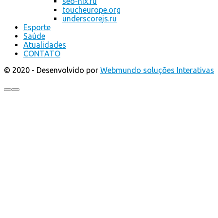
seo-nix.ru
toucheurope.org
underscorejs.ru
Esporte
Saúde
Atualidades
CONTATO
© 2020 - Desenvolvido por
Webmundo soluções Interativas