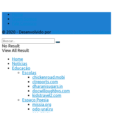
Home
Quem Somos
Fale Conosco
© 2020 - Desenvolvido por
Webmundo soluções Interativas
No Result
View All Result
Home
Notícias
Educação
Escolas
chickenroad.mobi
ctreports.com
dharanisugars.in
docwilloughbys.com
kidstravel2.com
Espaço Poesia
missia.org
odo-ural.ru