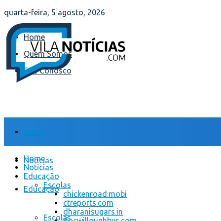
quarta-feira, 5 agosto, 2026
Home
Quem Somos
Fale Conosco
Home
Home
Notícias
Notícias
Educação
Escolas
Educação
chickenroad.mobi
ctreports.com
dharanisugars.in
Escolas
docwilloughbys.com