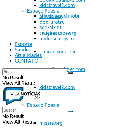
kidstravel2.com
Espaço Poesia
chickenroad.mobi
missia.org
odo-ural.ru
seo-nix.ru
toucheurope.org
ctreports.com
underscorejs.ru
Esporte
Saúde
dharanisugars.in
Atualidades
CONTATO
docwilloughbys.com
No Result
View All Result
kidstravel2.com
Espaço Poesia
No Result
View All Result
missia.org