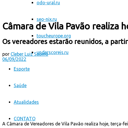
odo-ural.ru
seo-nix.ru
Câmara de Vila Pavão realiza h
toucheurope.org
Os vereadores estarão reunidos, a partir
underscorejs.ru
por
Cleber Luiz Sabino
06/09/2022
Esporte
Saúde
Atualidades
CONTATO
A Câmara de Vereadores de Vila Pavão realiza hoje, terça-fei