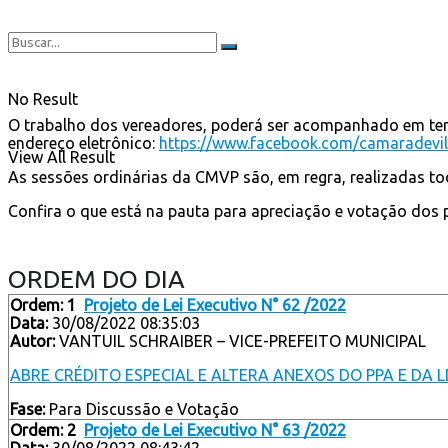
No Result
O trabalho dos vereadores, poderá ser acompanhado em tempo
endereço eletrônico:
https://www.facebook.com/camaradevi
View All Result
As sessões ordinárias da CMVP são, em regra, realizadas toda
Confira o que está na pauta para apreciação e votação dos 
ORDEM DO DIA
Ordem: 1
Projeto de Lei Executivo N° 62 /2022
Data:
30/08/2022 08:35:03
Autor:
VANTUIL SCHRAIBER – VICE-PREFEITO MUNICIPAL
ABRE CRÉDITO ESPECIAL E ALTERA ANEXOS DO PPA E DA L
Fase:
Para Discussão e Votação
Ordem: 2
Projeto de Lei Executivo N° 63 /2022
Data:
30/08/2022 08:43:42