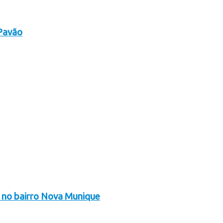
 Pavão
a no bairro Nova Munique