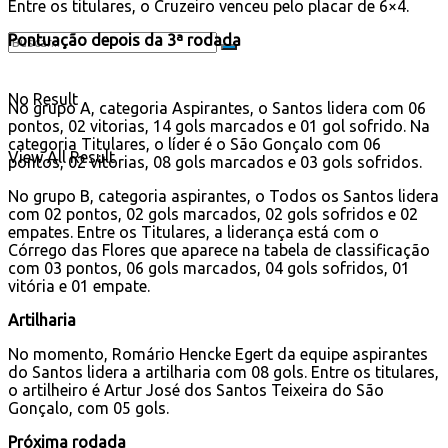
Entre os titulares, o Cruzeiro venceu pelo placar de 6×4.
Pontuação depois da 3ª rodada
No Result
No grupo A, categoria Aspirantes, o Santos lidera com 06
pontos, 02 vitorias, 14 gols marcados e 01 gol sofrido. Na
categoria Titulares, o líder é o São Gonçalo com 06
View All Result
pontos, 02 vitorias, 08 gols marcados e 03 gols sofridos.
No grupo B, categoria aspirantes, o Todos os Santos lidera
com 02 pontos, 02 gols marcados, 02 gols sofridos e 02
empates. Entre os Titulares, a liderança está com o
Córrego das Flores que aparece na tabela de classificação
com 03 pontos, 06 gols marcados, 04 gols sofridos, 01
vitória e 01 empate.
Artilharia
No momento, Romário Hencke Egert da equipe aspirantes
do Santos lidera a artilharia com 08 gols. Entre os titulares,
o artilheiro é Artur José dos Santos Teixeira do São
Gonçalo, com 05 gols.
Próxima rodada