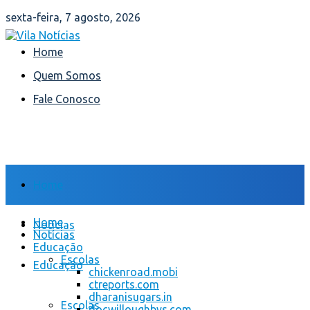
sexta-feira, 7 agosto, 2026
Home
Quem Somos
Fale Conosco
Home
Home
Notícias
Notícias
Educação
Escolas
Educação
chickenroad.mobi
ctreports.com
dharanisugars.in
Escolas
docwilloughbys.com