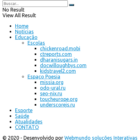
No Result
View All Result
Home
Notícias
Educação
Escolas
chickenroad.mobi
ctreports.com
dharanisugars.in
docwilloughbys.com
kidstravel2.com
Espaço Poesia
missia.org
odo-ural.ru
seo-nix.ru
toucheurope.org
underscorejs.ru
Esporte
Saúde
Atualidades
CONTATO
© 2020 - Desenvolvido por
Webmundo soluções Interativas