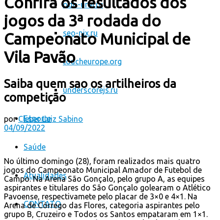
Confira os resultados dos
odo-ural.ru
jogos da 3ª rodada do
seo-nix.ru
Campeonato Municipal de
Vila Pavão
toucheurope.org
Saiba quem sao os artilheiros da
underscorejs.ru
competição
Esporte
por
Cleber Luiz Sabino
04/09/2022
Saúde
No último domingo (28), foram realizados mais quatro
jogos do Campeonato Municipal Amador de Futebol de
Atualidades
Campo. Na Arena São Gonçalo, pelo grupo A, as equipes
aspirantes e titulares do São Gonçalo golearam o Atlético
Pavoense, respectivamete pelo placar de 3×0 e 4×1. Na
CONTATO
Arena de Córrego das Flores, categoria aspirantes pelo
grupo B, Cruzeiro e Todos os Santos empataram em 1×1.