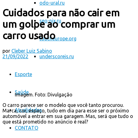
odo-ural.ru
Cuidados para não cair em
seo-nix.ru
um golpe ao comprar um
carro usado
toucheurope.org
por
Cleber Luiz Sabino
21/09/2022
underscorejs.ru
Esporte
Saúde
Imagem. Foto: Divulgação
O carro parece ser o modelo que você tanto procurou.
Atualidades
Marca, cor, espaço, tudo em dia para esse ser o próximo
automóvel a entrar em sua garagem. Mas, será que tudo o
que está prometido no anúncio é real?
CONTATO