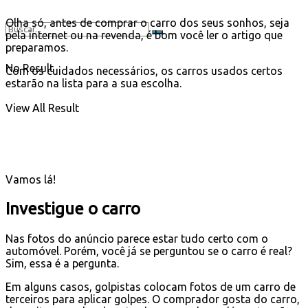
Olha só, antes de comprar o carro dos seus sonhos, seja
pela internet ou na revenda, é bom você ler o artigo que
preparamos.
No Result
Com os cuidados necessários, os carros usados certos
estarão na lista para a sua escolha.
View All Result
Vamos lá!
Investigue o carro
Nas fotos do anúncio parece estar tudo certo com o
automóvel. Porém, você já se perguntou se o carro é real?
Sim, essa é a pergunta.
Em alguns casos, golpistas colocam fotos de um carro de
terceiros para aplicar golpes. O comprador gosta do carro,