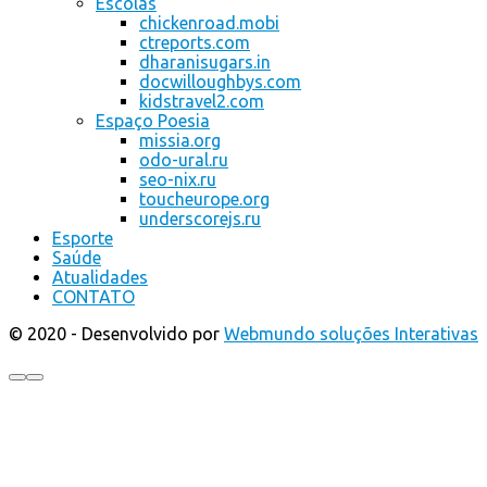
Escolas
chickenroad.mobi
ctreports.com
dharanisugars.in
docwilloughbys.com
kidstravel2.com
Espaço Poesia
missia.org
odo-ural.ru
seo-nix.ru
toucheurope.org
underscorejs.ru
Esporte
Saúde
Atualidades
CONTATO
© 2020 - Desenvolvido por
Webmundo soluções Interativas