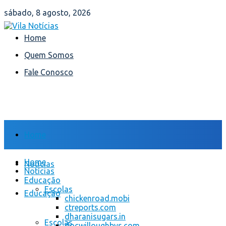
sábado, 8 agosto, 2026
Home
Quem Somos
Fale Conosco
Home
Home
Notícias
Notícias
Educação
Escolas
Educação
chickenroad.mobi
ctreports.com
dharanisugars.in
Escolas
docwilloughbys.com