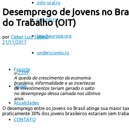
odo-ural.ru
Desemprego de jovens no Brasi
seo-nix.ru
do Trabalho (OIT)
toucheurope.org
por
Cleber Luiz Sabino
21/11/2017
underscorejs.ru
Esporte
A queda do crescimento da economia
brasileira, informalidade e as incertezas
Saúde
de investimentos teriam gerado o salto
no desemprego dessa camada nos últimos
anos
Atualidades
O desemprego entre os jovens no Brasil atinge sua maior ta
praticamente 30% dos jovens brasileiros estariam sem traba
CONTATO