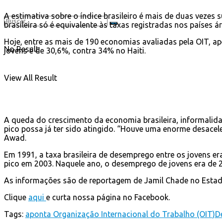
A estimativa sobre o índice brasileiro é mais de duas vezes
brasileira só é equivalente às taxas registradas nos países 
Hoje, entre as mais de 190 economias avaliadas pela OIT, ap
No Result
jovens é de 30,6%, contra 34% no Haiti.
View All Result
A queda do crescimento da economia brasileira, informalid
pico possa já ter sido atingido. “Houve uma enorme desaceler
Awad.
Em 1991, a taxa brasileira de desemprego entre os jovens 
pico em 2003. Naquele ano, o desemprego de jovens era de 2
As informações são de reportagem de Jamil Chade no Estad
Clique
aqui
e curta nossa página no Facebook.
Tags:
aponta Organização Internacional do Trabalho (OIT)
D