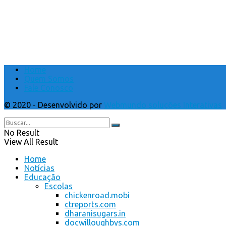
Home
Quem Somos
Fale Conosco
© 2020 - Desenvolvido por
Webmundo soluções Interativas
No Result
View All Result
Home
Notícias
Educação
Escolas
chickenroad.mobi
ctreports.com
dharanisugars.in
docwilloughbys.com