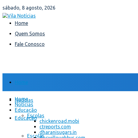
sábado, 8 agosto, 2026
Home
Quem Somos
Fale Conosco
Home
Home
Notícias
Notícias
Educação
Escolas
Educação
chickenroad.mobi
ctreports.com
dharanisugars.in
Escolas
docwilloughbys.com