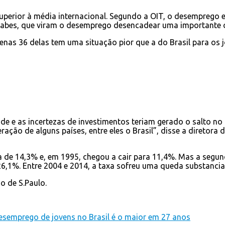
 superior à média internacional. Segundo a OIT, o desemprego
árabes, que viram o desemprego desencadear uma importante cris
enas 36 delas tem uma situação pior que a do Brasil para os j
ade e as incertezas de investimentos teriam gerado o salto 
ação de alguns países, entre eles o Brasil”, disse a diretora
era de 14,3% e, em 1995, chegou a cair para 11,4%. Mas a se
6,1%. Entre 2004 e 2014, a taxa sofreu uma queda substancia
o de S.Paulo.
esemprego de jovens no Brasil é o maior em 27 anos