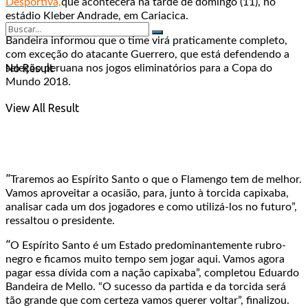
Desportiva,
que acontecerá na tarde de domingo (11), no
estádio Kleber Andrade, em Cariacica.
Bandeira informou que o time virá praticamente completo,
com exceção do atacante Guerrero, que está defendendo a
No Result
seleção peruana nos jogos eliminatórios para a Copa do
Mundo 2018.
View All Result
“
Traremos ao Espírito Santo o que o Flamengo tem de melhor.
Vamos aproveitar a ocasião, para, junto à torcida capixaba,
analisar cada um dos jogadores e como utilizá-los no futuro”,
ressaltou o presidente.
“
O Espírito Santo é um Estado predominantemente rubro-
negro e ficamos muito tempo sem jogar aqui. Vamos agora
pagar essa dívida com a nação capixaba”, completou Eduardo
Bandeira de Mello. “O sucesso da partida e da torcida será
tão grande que com certeza vamos querer voltar”, finalizou.