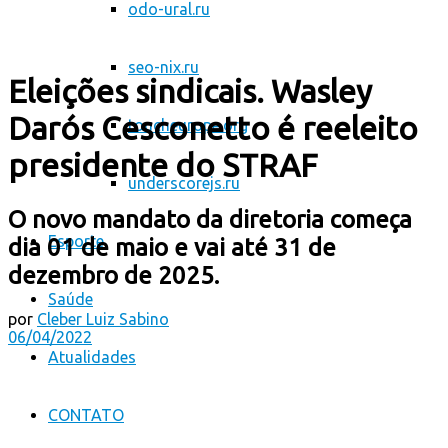
odo-ural.ru
seo-nix.ru
Eleições sindicais. Wasley
Darós Cesconetto é reeleito
toucheurope.org
presidente do STRAF
underscorejs.ru
O novo mandato da diretoria começa
Esporte
dia 01 de maio e vai até 31 de
dezembro de 2025.
Saúde
por
Cleber Luiz Sabino
06/04/2022
Atualidades
CONTATO