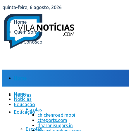
quinta-feira, 6 agosto, 2026
Home
Quem Somos
Fale Conosco
Home
Home
Notícias
Notícias
Educação
Escolas
Educação
chickenroad.mobi
ctreports.com
dharanisugars.in
Escolas
docwilloughbys.com