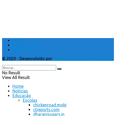
Home
Quem Somos
Fale Conosco
© 2020 - Desenvolvido por
Webmundo soluções Interativas
No Result
View All Result
Home
Notícias
Educação
Escolas
chickenroad.mobi
ctreports.com
dharanisugars.in