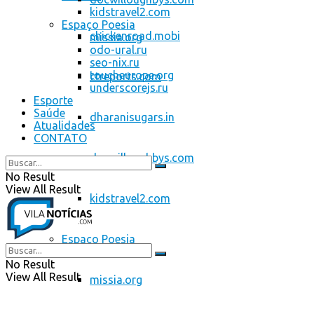
kidstravel2.com
Espaço Poesia
chickenroad.mobi
missia.org
odo-ural.ru
seo-nix.ru
toucheurope.org
ctreports.com
underscorejs.ru
Esporte
Saúde
dharanisugars.in
Atualidades
CONTATO
docwilloughbys.com
No Result
View All Result
kidstravel2.com
Espaço Poesia
No Result
View All Result
missia.org