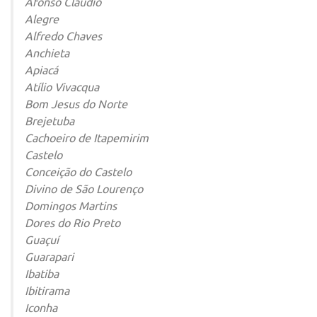
Afonso Cláudio
Alegre
Alfredo Chaves
Anchieta
Apiacá
Atílio Vivacqua
Bom Jesus do Norte
Brejetuba
Cachoeiro de Itapemirim
Castelo
Conceição do Castelo
Divino de São Lourenço
Domingos Martins
Dores do Rio Preto
Guaçuí
Guarapari
Ibatiba
Ibitirama
Iconha