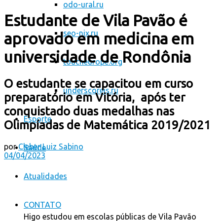
odo-ural.ru
Estudante de Vila Pavão é
seo-nix.ru
aprovado em medicina em
universidade de Rondônia
toucheurope.org
O estudante se capacitou em curso
underscorejs.ru
preparatório em Vitória, após ter
conquistado duas medalhas nas
Esporte
Olimpíadas de Matemática 2019/2021
por
Cleber Luiz Sabino
Saúde
04/04/2023
Atualidades
CONTATO
Higo estudou em escolas públicas de Vila Pavão