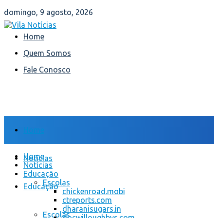
domingo, 9 agosto, 2026
Home
Quem Somos
Fale Conosco
Home
Home
Notícias
Notícias
Educação
Escolas
Educação
chickenroad.mobi
ctreports.com
dharanisugars.in
Escolas
docwilloughbys.com