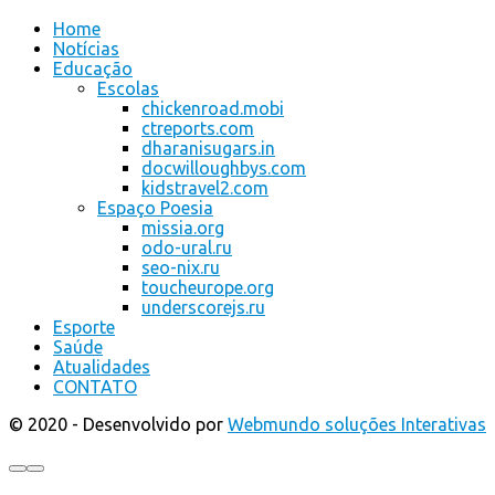
Home
Notícias
Educação
Escolas
chickenroad.mobi
ctreports.com
dharanisugars.in
docwilloughbys.com
kidstravel2.com
Espaço Poesia
missia.org
odo-ural.ru
seo-nix.ru
toucheurope.org
underscorejs.ru
Esporte
Saúde
Atualidades
CONTATO
© 2020 - Desenvolvido por
Webmundo soluções Interativas