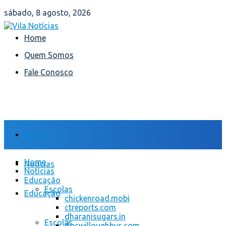
sábado, 8 agosto, 2026
Home
Quem Somos
Fale Conosco
Home
Home
Notícias
Notícias
Educação
Escolas
Educação
chickenroad.mobi
ctreports.com
dharanisugars.in
Escolas
docwilloughbys.com