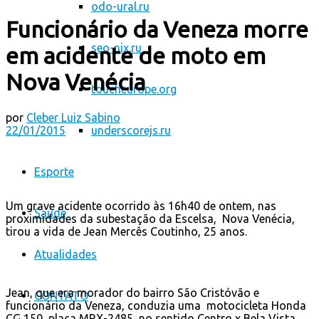
odo-ural.ru
Funcionário da Veneza morre
seo-nix.ru
em acidente de moto em
Nova Venécia
toucheurope.org
por
Cleber Luiz Sabino
22/01/2015
underscorejs.ru
Esporte
Um grave acidente ocorrido às 16h40 de ontem, nas
Saúde
proximidades da subestação da Escelsa, Nova Venécia,
tirou a vida de Jean Mercês Coutinho, 25 anos.
Atualidades
Jean, que era morador do bairro São Cristóvão e
CONTATO
funcionário da Veneza, conduzia uma motocicleta Honda
CG 150, placa MRX-2485, no sentido Centro x Bela Vista,