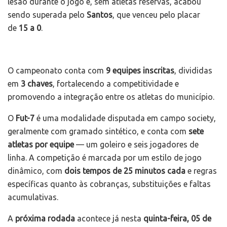
lesão durante o jogo e, sem atletas reservas, acabou
sendo superada pelo
Santos
, que venceu pelo placar
de
15 a 0
.
O campeonato conta com
9 equipes inscritas
, divididas
em
3 chaves
, fortalecendo a competitividade e
promovendo a integração entre os atletas do município.
O
Fut-7
é uma modalidade disputada em campo society,
geralmente com gramado sintético, e conta com
sete
atletas por equipe
— um goleiro e seis jogadores de
linha. A competição é marcada por um estilo de jogo
dinâmico, com
dois tempos de 25 minutos cada
e regras
específicas quanto às cobranças, substituições e faltas
acumulativas.
A
próxima rodada
acontece já nesta
quinta-feira, 05 de