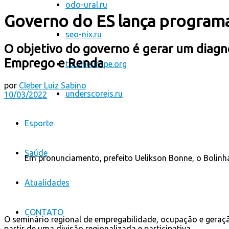
odo-ural.ru
Governo do ES lança programa
seo-nix.ru
O objetivo do governo é gerar um diagnó
Emprego e Renda
toucheurope.org
por
Cleber Luiz Sabino
underscorejs.ru
10/03/2022
Esporte
Saúde
Em pronunciamento, prefeito Uelikson Bonne, o Bolinha
Atualidades
CONTATO
O seminário regional de empregabilidade, ocupação e gera
partir de uma divisão regionalizada e participativa.