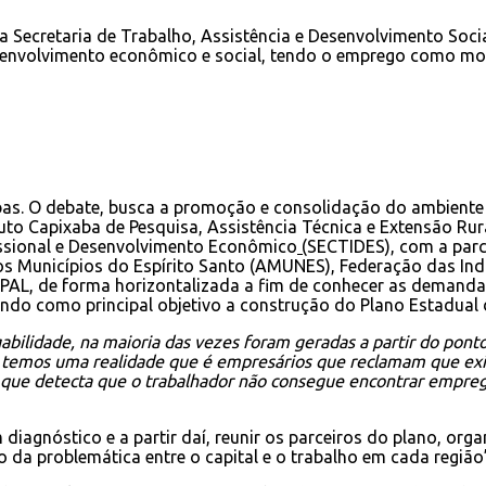
a Secretaria de Trabalho, Assistência e Desenvolvimento Soci
desenvolvimento econômico e social, tendo o emprego como mo
bas. O debate, busca a promoção e consolidação do ambiente
o Capixaba de Pesquisa, Assistência Técnica e Extensão Rural
fissional e Desenvolvimento Econômico
(
SECTIDES), com a parc
Municípios do Espírito Santo (AMUNES), Federação das Indús
, de forma horizontalizada a fim de conhecer as demandas e
 tendo como principal objetivo a construção do Plano Estadu
lidade, na maioria das vezes foram geradas a partir do ponto
s temos uma realidade que é empresários que reclamam que exi
ne que detecta que o trabalhador não consegue encontrar empre
um diagnóstico e a partir daí, reunir os parceiros do plano, o
o da problemática entre o capital e o trabalho em cada regiã