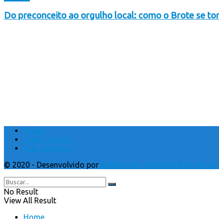
Do preconceito ao orgulho local: como o Brote se to
Home
Quem Somos
Fale Conosco
© 2020 - Desenvolvido por
Webmundo soluções Interativas
No Result
View All Result
Home