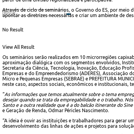
Através de ciclo de seminários, o Governo do ES, por meio d
apontar as diretrizes necessárias e criar um ambiente de 
No Result
View All Result
Os seminários serão realizados em 10 microrregiões capixa
aproximação dialógica com os segmentos envolvidos, Institut
Secretaria da Ciência, Tecnologia, Inovação, Educação Pro
Empresas e do Empreendedorismo (ADERES), Associação dos 
Micro e Pequenas Empresas (SEBRAE) e PREFEITURA MUNICIPAL
neste caso, aspectos sociais, econômicos e institucionais,
“
As informações que temos atualmente sobre o tema empregabi
desejar quando se trata da empregabilidade e o trabalho. Nó
Santo e a outra realidade que é a do balcão itinerante do Si
e Geração de Renda, Odmar Péricles Nascimento.
“A ideia é ouvir as instituições e trabalhadores para gerar 
desenvolvimento das linhas de ações e projetos para soluçã