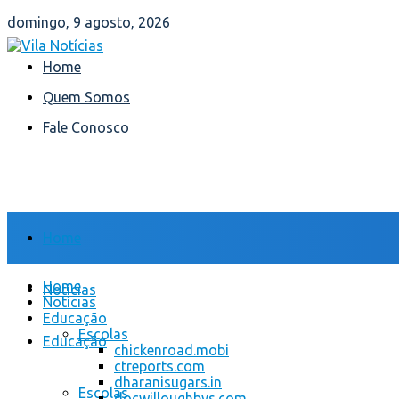
domingo, 9 agosto, 2026
Home
Quem Somos
Fale Conosco
Home
Home
Notícias
Notícias
Educação
Escolas
Educação
chickenroad.mobi
ctreports.com
dharanisugars.in
Escolas
docwilloughbys.com