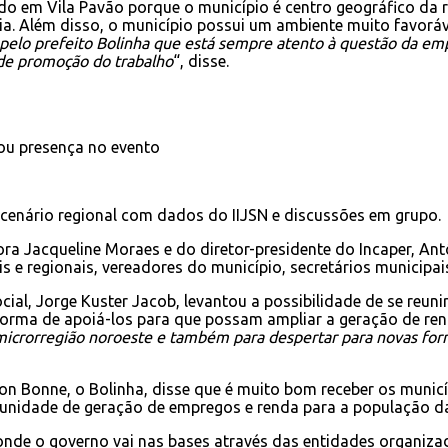
do em Vila Pavão porque o município é centro geográfico da r
a. Além disso, o município possui um ambiente muito favoráve
 pelo prefeito Bolinha que está sempre atento à questão da em
 de promoção do trabalho
“, disse.
ou presença no evento
 cenário regional com dados do IIJSN e discussões em grupo.
ra Jacqueline Moraes e do diretor-presidente do Incaper, An
is e regionais, vereadores do município, secretários municipais
cial, Jorge Kuster Jacob, levantou a possibilidade de se reun
forma de apoiá-los para que possam ampliar a geração de ren
microrregião noroeste e também para despertar para novas for
on Bonne, o Bolinha, disse que é muito bom receber os municí
tunidade de geração de empregos e renda para a população da
nde o governo vai nas bases através das entidades organizadas