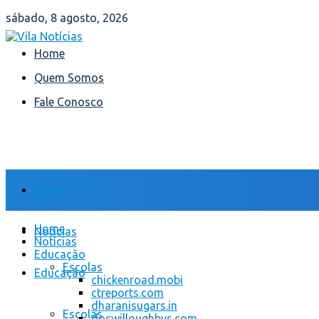
sábado, 8 agosto, 2026
Home
Quem Somos
Fale Conosco
Home
Home
Notícias
Notícias
Educação
Escolas
Educação
chickenroad.mobi
ctreports.com
dharanisugars.in
Escolas
docwilloughbys.com