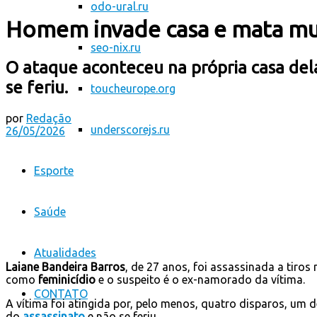
odo-ural.ru
Homem invade casa e mata mul
seo-nix.ru
O ataque aconteceu na própria casa del
se feriu.
toucheurope.org
por
Redação
underscorejs.ru
26/05/2026
Esporte
Saúde
Atualidades
Laiane Bandeira Barros
, de 27 anos, foi assassinada a tiros
como
feminicídio
e o suspeito é o ex-namorado da vítima.
CONTATO
A vítima foi atingida por, pelo menos, quatro disparos, um
do
assassinato
e não se feriu.