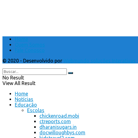
Home
Quem Somos
Fale Conosco
© 2020 - Desenvolvido por
Webmundo soluções Interativas
No Result
View All Result
Home
Notícias
Educação
Escolas
chickenroad.mobi
ctreports.com
dharanisugars.in
docwilloughbys.com
kidstravel2.com