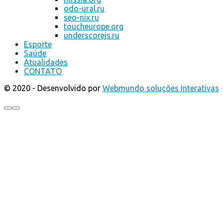
odo-ural.ru
seo-nix.ru
toucheurope.org
underscorejs.ru
Esporte
Saúde
Atualidades
CONTATO
© 2020 - Desenvolvido por
Webmundo soluções Interativas