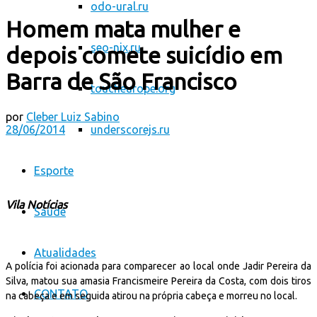
odo-ural.ru
Homem mata mulher e
seo-nix.ru
depois comete suicídio em
Barra de São Francisco
toucheurope.org
por
Cleber Luiz Sabino
28/06/2014
underscorejs.ru
Esporte
Vila Notícias
Saúde
Atualidades
A polícia foi acionada para comparecer ao local onde Jadir Pereira da
Silva, matou sua amasia Francismeire Pereira da Costa, com dois tiros
CONTATO
na cabeça e em seguida atirou na própria cabeça e morreu no local.