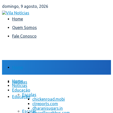
domingo, 9 agosto, 2026
Home
Quem Somos
Fale Conosco
Home
Home
Notícias
Notícias
Educação
Escolas
Educação
chickenroad.mobi
ctreports.com
dharanisugars.in
Escolas
docwilloughbys.com