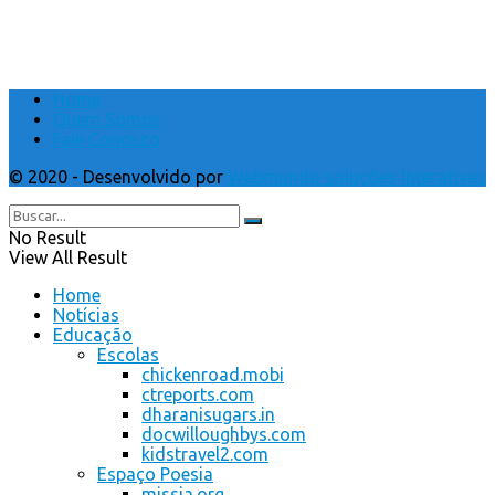
Home
Quem Somos
Fale Conosco
© 2020 - Desenvolvido por
Webmundo soluções Interativas
No Result
View All Result
Home
Notícias
Educação
Escolas
chickenroad.mobi
ctreports.com
dharanisugars.in
docwilloughbys.com
kidstravel2.com
Espaço Poesia
missia.org