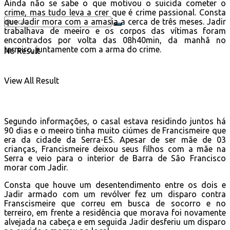
Ainda não se sabe o que motivou o suicida cometer o
crime, mas tudo leva a crer que é crime passional. Consta
que Jadir mora com a amasia a cerca de três meses. Jadir
trabalhava de meeiro e os corpos das vítimas foram
encontrados por volta das 08h40min, da manhã no
terreiro, juntamente com a arma do crime.
No Result
View All Result
Segundo informações, o casal estava residindo juntos há
90 dias e o meeiro tinha muito ciúmes de Francismeire que
era da cidade da Serra-ES. Apesar de ser mãe de 03
crianças, Francismeire deixou seus filhos com a mãe na
Serra e veio para o interior de Barra de São Francisco
morar com Jadir.
Consta que houve um desentendimento entre os dois e
Jadir armado com um revólver fez um disparo contra
Franscismeire que correu em busca de socorro e no
terreiro, em frente a residência que morava foi novamente
alvejada na cabeça e em seguida Jadir desferiu um disparo