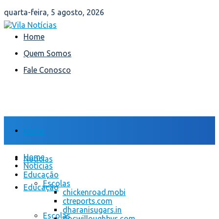
quarta-feira, 5 agosto, 2026
Home
Quem Somos
Fale Conosco
Home
Home
Notícias
Notícias
Educação
Escolas
Educação
chickenroad.mobi
ctreports.com
dharanisugars.in
Escolas
docwilloughbys.com