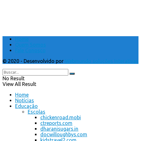
Home
Quem Somos
Fale Conosco
© 2020 - Desenvolvido por
Webmundo soluções Interativas
No Result
View All Result
Home
Notícias
Educação
Escolas
chickenroad.mobi
ctreports.com
dharanisugars.in
docwilloughbys.com
kidstravel2.com