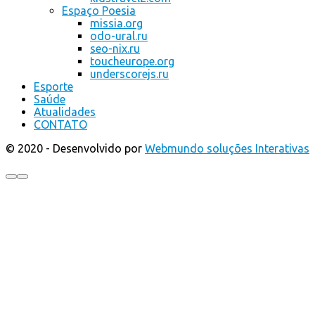
Espaço Poesia
missia.org
odo-ural.ru
seo-nix.ru
toucheurope.org
underscorejs.ru
Esporte
Saúde
Atualidades
CONTATO
© 2020 - Desenvolvido por
Webmundo soluções Interativas