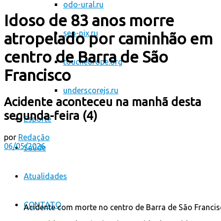
odo-ural.ru
Idoso de 83 anos morre
seo-nix.ru
atropelado por caminhão em
centro de Barra de São
toucheurope.org
Francisco
underscorejs.ru
Acidente aconteceu na manhã desta
segunda-feira (4)
Esporte
por
Redação
06/05/2026
Saúde
Atualidades
CONTATO
Acidente com morte no centro de Barra de São Franci