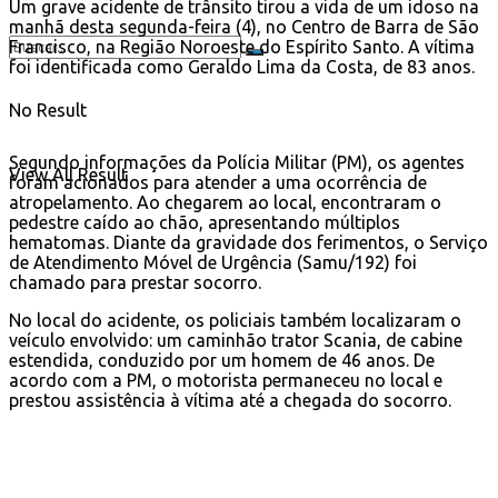
Um grave acidente de trânsito tirou a vida de um idoso na
manhã desta segunda-feira (4), no Centro de Barra de São
Francisco, na Região Noroeste do Espírito Santo. A vítima
foi identificada como Geraldo Lima da Costa, de 83 anos.
No Result
Segundo informações da Polícia Militar (PM), os agentes
View All Result
foram acionados para atender a uma ocorrência de
atropelamento. Ao chegarem ao local, encontraram o
pedestre caído ao chão, apresentando múltiplos
hematomas. Diante da gravidade dos ferimentos, o Serviço
de Atendimento Móvel de Urgência (Samu/192) foi
chamado para prestar socorro.
No local do acidente, os policiais também localizaram o
veículo envolvido: um caminhão trator Scania, de cabine
estendida, conduzido por um homem de 46 anos. De
acordo com a PM, o motorista permaneceu no local e
prestou assistência à vítima até a chegada do socorro.