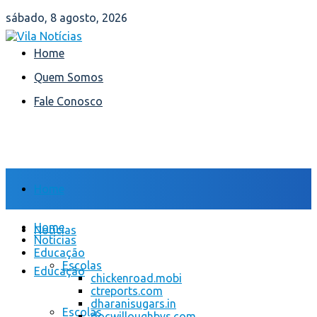
sábado, 8 agosto, 2026
Home
Quem Somos
Fale Conosco
Home
Home
Notícias
Notícias
Educação
Escolas
Educação
chickenroad.mobi
ctreports.com
dharanisugars.in
Escolas
docwilloughbys.com