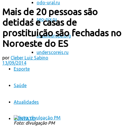
odo-ural.ru
Mais de 20 pessoas são
seo-nix.ru
detidas e casas de
prostituição são fechadas no
toucheurope.org
Noroeste do ES
underscorejs.ru
por
Cleber Luiz Sabino
13/09/2014
Esporte
Saúde
Atualidades
CONTATO
Foto: divulgação PM