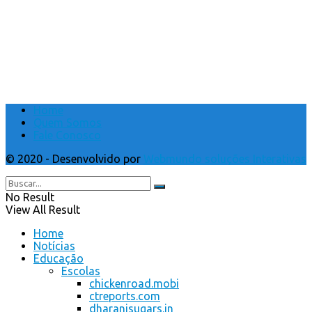
Home
Quem Somos
Fale Conosco
© 2020 - Desenvolvido por
Webmundo soluções Interativas
No Result
View All Result
Home
Notícias
Educação
Escolas
chickenroad.mobi
ctreports.com
dharanisugars.in