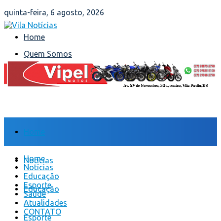
quinta-feira, 6 agosto, 2026
Home
Quem Somos
Fale Conosco
Home
Home
Notícias
Notícias
Educação
Esporte
Educação
Saúde
Atualidades
CONTATO
Esporte