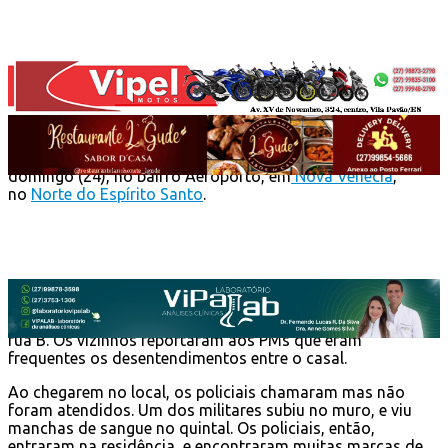
Uma mulher de 33 anos, identificada como
Eliana Teodoro
de Souza
, foi assassinada pelo companheiro na noite deste
domingo (24), no bairro Aeroporto, em
Nova Venécia
,
no
Norte do Espírito Santo
.
Segundo a
Polícia Militar
, a corporação foi acionada por
vizinhos após ouvirem uma briga do casal dentro de casa
rua B. Os vizinhos reportaram aos PMs que eram
frequentes os desentendimentos entre o casal.
Ao chegarem no local, os policiais chamaram mas não
foram atendidos. Um dos militares subiu no muro, e viu
manchas de sangue no quintal. Os policiais, então,
entraram na residência, e encontraram muitas marcas de