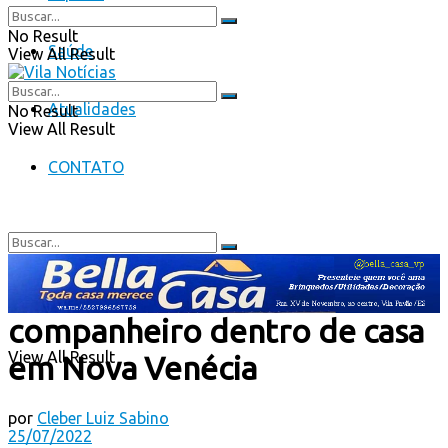
No Result
Saúde
View All Result
Atualidades
No Result
View All Result
CONTATO
Mulher é assassinada pelo
No Result
companheiro dentro de casa
View All Result
em Nova Venécia
por
Cleber Luiz Sabino
25/07/2022