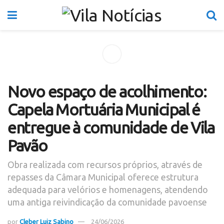
Novo espaço de acolhimento:
Capela Mortuária Municipal é
entregue à comunidade de Vila
Pavão
Obra realizada com recursos próprios, através de
repasses da Câmara Municipal oferece estrutura
adequada para velórios e homenagens, atendendo
uma antiga reivindicação da comunidade pavoense
por
Cleber Luiz Sabino
24/06/2026