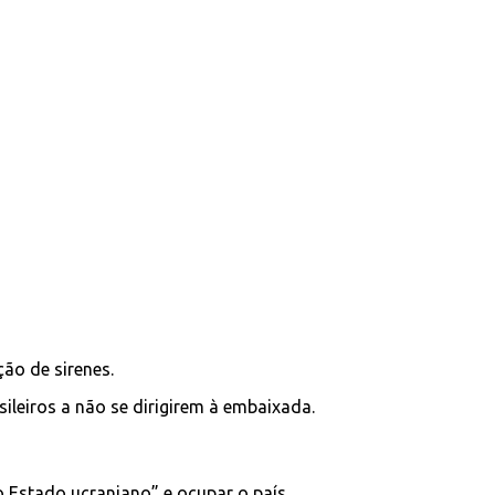
ão de sirenes.
leiros a não se dirigirem à embaixada.
o Estado ucraniano” e ocupar o país.