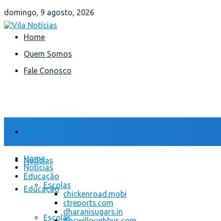
domingo, 9 agosto, 2026
Home
Quem Somos
Fale Conosco
Home
Home
Notícias
Notícias
Educação
Escolas
Educação
chickenroad.mobi
ctreports.com
dharanisugars.in
Escolas
docwilloughbys.com