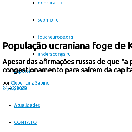
odo-ural.ru
seo-nix.ru
toucheurope.org
População ucraniana foge de K
underscorejs.ru
Apesar das afirmações russas de que "a 
congestionamento para saírem da capit
Esporte
por
Cleber Luiz Sabino
24/02/2022
Saúde
Atualidades
CONTATO