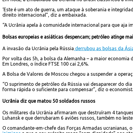
‘Este é um ato de guerra, um ataque à soberania e integrida
direito internacional”, diz a embaixada.
“A Ucrânia apela à comunidade internacional para que aja i
Bolsas europeias e asiáticas despencam; petróleo atinge ma
A invasão da Ucrânia pela Rússia
derrubou as bolsas da Ásia
Por volta das 5h, a bolsa da Alemanha – a maior economia 
Em Londres, o índice FTSE 100 cai 2,6%.
A Bolsa de Valores de Moscou chegou a suspender a operaçõ
“O suprimento de petróleo da Rússia vai desaparecer do dia
forma rápida o suficiente para compensar”, diz o economis
Ucrânia diz que matou 50 soldados russos
Os militares da Ucrânia afirmaram que destruíram 4 tanques
Luhansk e que derrubaram 6 aviões russos, também no leste 
O comandante-em-chefe das Forças Armadas ucranianas, o g