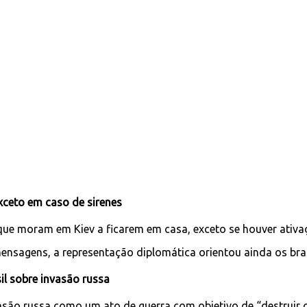
xceto em caso de sirenes
que moram em Kiev a ficarem em casa, exceto se houver ativaç
sagens, a representação diplomática orientou ainda os brasi
il sobre invasão russa
vasão russa como um ato de guerra com objetivo de “destruir 