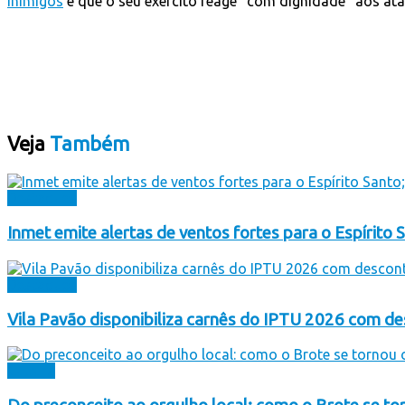
inimigos
e que o seu exército reage “com dignidade” aos at
Veja
Também
Destaques
Inmet emite alertas de ventos fortes para o Espírito S
Destaques
Vila Pavão disponibiliza carnês do IPTU 2026 com 
Cultura