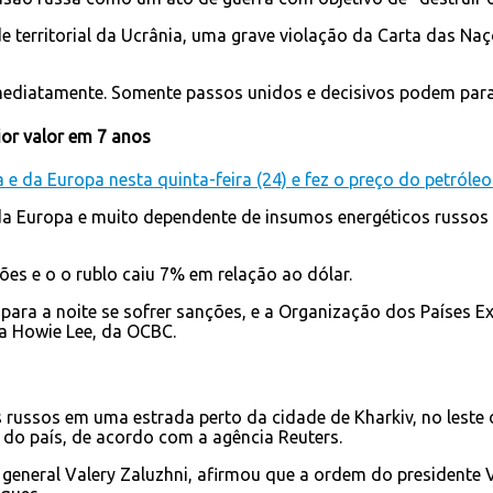
de territorial da Ucrânia, uma grave violação da Carta das N
mediatamente. Somente passos unidos e decisivos podem parar
ior valor em 7 anos
 e da Europa nesta quinta-feira (24) e fez o preço do petróle
da Europa e muito dependente de insumos energéticos russos
es e o o rublo caiu 7% em relação ao dólar.
 para a noite se sofrer sanções, e a Organização dos Países 
ta Howie Lee, da OCBC.
 russos em uma estrada perto da cidade de Kharkiv, no leste
do país, de acordo com a agência Reuters.
eneral Valery Zaluzhni, afirmou que a ordem do presidente