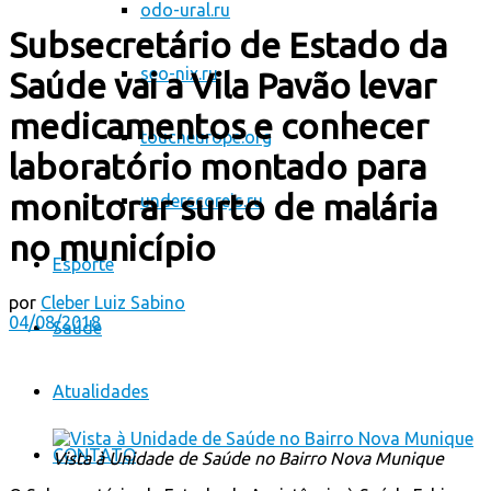
odo-ural.ru
Subsecretário de Estado da
seo-nix.ru
Saúde vai a Vila Pavão levar
medicamentos e conhecer
toucheurope.org
laboratório montado para
monitorar surto de malária
underscorejs.ru
no município
Esporte
por
Cleber Luiz Sabino
04/08/2018
Saúde
Atualidades
CONTATO
Vista à Unidade de Saúde no Bairro Nova Munique