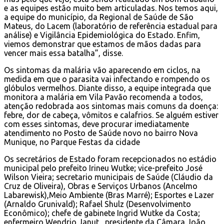
e as equipes estão muito bem articuladas. Nos temos aqui,
a equipe do município, da Regional de Saúde de São
Mateus, do Lacem (laboratório de referência estadual para
análise) e Vigilância Epidemiológica do Estado. Enfim,
viemos demonstrar que estamos de mãos dadas para
vencer mais essa batalha”, disse.
Os sintomas da malária vão aparecendo em ciclos, na
medida em que o parasita vai infectando e rompendo os
glóbulos vermelhos. Diante disso, a equipe integrada que
monitora a malária em Vila Pavão recomenda a todos,
atenção redobrada aos sintomas mais comuns da doença:
febre, dor de cabeça, vômitos e calafrios. Se alguém estiver
com esses sintomas, deve procurar imediatamente
atendimento no Posto de Saúde novo no bairro Nova
Munique, no Parque Festas da cidade
Os secretários de Estado foram recepcionados no estádio
municipal pelo prefeito Irineu Wutke; vice-prefeito José
Wilson Vieira; secretario municipais de Saúde (Cláudio da
Cruz de Oliveira), Obras e Serviços Urbanos (Ancelmo
Labarewisk),Meio Ambiente (Bras Marré); Esportes e Lazer
(Arnaldo Grunivald); Rafael Shulz (Desenvolvimento
Econômico); chefe de gabinete Ingrid Wutke da Costa;
enfermeiro Wendrio Janut, presidente da Câmara João