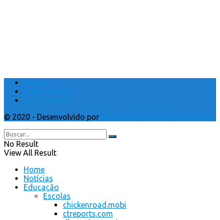
Home
Quem Somos
Fale Conosco
© 2020 - Desenvolvido por
Webmundo soluções Interativas
No Result
View All Result
Home
Notícias
Educação
Escolas
chickenroad.mobi
ctreports.com