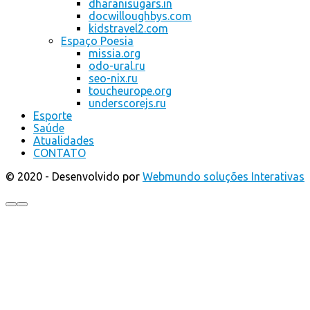
dharanisugars.in
docwilloughbys.com
kidstravel2.com
Espaço Poesia
missia.org
odo-ural.ru
seo-nix.ru
toucheurope.org
underscorejs.ru
Esporte
Saúde
Atualidades
CONTATO
© 2020 - Desenvolvido por
Webmundo soluções Interativas