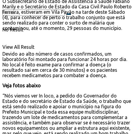
O Subsecretário de Estado de Assistência à Saúde Fabiano
Marily e o Secretário de Estado da Casa Civil Paulo Roberto
Ferreira, estiveram em Vila Pavão na tarde deste Sábado
(4), para conhecer de perto o trabalho conjunto que está
sendo realizado para conter o surto de malária que
contaminou, até o momento, 29 pessoas do municípi
o.
No Result
View All Result
Devido ao alto número de casos confirmados, um
laboratório foi montado para funcionar 24 horas por dia.
No local é feito exame para confirmar a doença (o
resultado sai em cerca de 30 minutos) e os pacientes
recebem medicametos para combater a doença.
Veja fotos abaixo
“Nós viemos ver In loco, a pedido do Governador do
Estado e do secretário de Estado da Saúde, o trabalho que
está sendo realizado e apoiar o município na figura do
Prefeito Municipal e toda essa equipe multidisciplinar,
trazendo um lote de medicamentos para complementar a
assistência, e também para observar se é necessário trazer
novos equipamentos ou ampliar a estrutura aqui existente,
mas pelo que vejo, está sendo realizado um bom trabalho