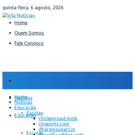
quinta-feira, 6 agosto, 2026
Home
Quem Somos
Fale Conosco
Home
Home
Notícias
Notícias
Educação
Escolas
Educação
chickenroad.mobi
ctreports.com
dharanisugars.in
Escolas
docwilloughbys.com