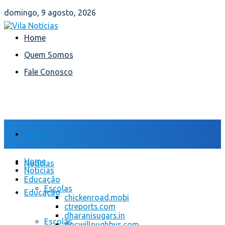
domingo, 9 agosto, 2026
Home
Quem Somos
Fale Conosco
Home
Home
Notícias
Notícias
Educação
Escolas
Educação
chickenroad.mobi
ctreports.com
dharanisugars.in
Escolas
docwilloughbys.com