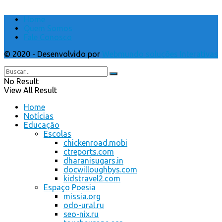
Home
Quem Somos
Fale Conosco
© 2020 - Desenvolvido por
Webmundo soluções Interativas
No Result
View All Result
Home
Notícias
Educação
Escolas
chickenroad.mobi
ctreports.com
dharanisugars.in
docwilloughbys.com
kidstravel2.com
Espaço Poesia
missia.org
odo-ural.ru
seo-nix.ru