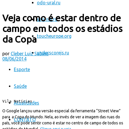
odo-ural.ru
Veja como é estar dentro de
seo-nix.ru
campo em todos os estádios
toucheurope.org
da Copa
underscorejs.ru
por
Cleber Luiz Sabino
08/06/2014
Esporte
Saúde
Vila Notícias
Atualidades
O Google lançou uma versão especial da ferramenta “Street View”
para a Copa do Mundo. Nela, ao invés de ver a imagem das ruas do
CONTATO
país, você pode sentir como é estar no centro de campo de todos os