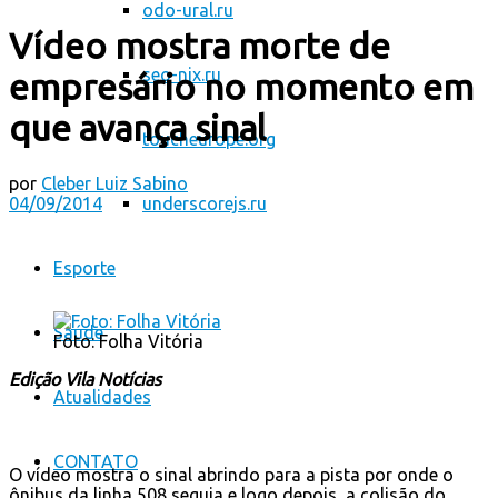
odo-ural.ru
Vídeo mostra morte de
seo-nix.ru
empresário no momento em
que avança sinal
toucheurope.org
por
Cleber Luiz Sabino
04/09/2014
underscorejs.ru
Esporte
Saúde
Foto: Folha Vitória
Edição Vila Notícias
Atualidades
CONTATO
O vídeo mostra o sinal abrindo para a pista por onde o
ônibus da linha 508 seguia e logo depois, a colisão do