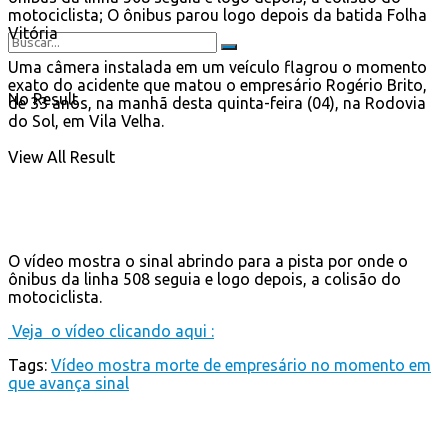
motociclista; O ônibus parou logo depois da batida Folha
Vitória
Uma câmera instalada em um veículo flagrou o momento
exato do acidente que matou o empresário Rogério Brito,
No Result
de 33 anos, na manhã desta quinta-feira (04), na Rodovia
do Sol, em Vila Velha.
View All Result
O vídeo mostra o sinal abrindo para a pista por onde o
ônibus da linha 508 seguia e logo depois, a colisão do
motociclista.
Veja o vídeo clicando aqui :
Tags:
Vídeo mostra morte de empresário no momento em
que avança sinal