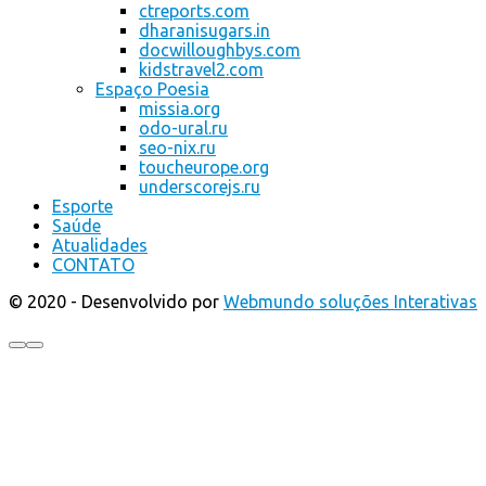
ctreports.com
dharanisugars.in
docwilloughbys.com
kidstravel2.com
Espaço Poesia
missia.org
odo-ural.ru
seo-nix.ru
toucheurope.org
underscorejs.ru
Esporte
Saúde
Atualidades
CONTATO
© 2020 - Desenvolvido por
Webmundo soluções Interativas