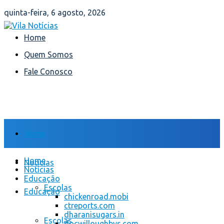
quinta-feira, 6 agosto, 2026
Home
Quem Somos
Fale Conosco
Home
Home
Notícias
Notícias
Educação
Escolas
Educação
chickenroad.mobi
ctreports.com
dharanisugars.in
Escolas
docwilloughbys.com