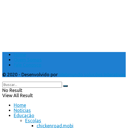
Home
Quem Somos
Fale Conosco
© 2020 - Desenvolvido por
Webmundo soluções Interativas
No Result
View All Result
Home
Notícias
Educação
Escolas
chickenroad.mobi