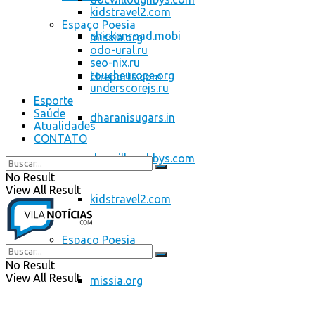
kidstravel2.com
Espaço Poesia
chickenroad.mobi
missia.org
odo-ural.ru
seo-nix.ru
toucheurope.org
ctreports.com
underscorejs.ru
Esporte
Saúde
dharanisugars.in
Atualidades
CONTATO
docwilloughbys.com
No Result
View All Result
kidstravel2.com
Espaço Poesia
No Result
View All Result
missia.org