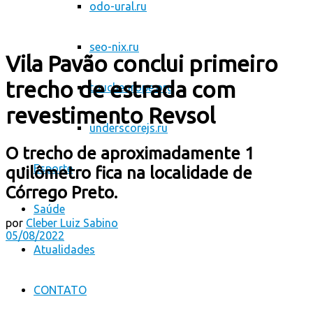
odo-ural.ru
seo-nix.ru
Vila Pavão conclui primeiro
trecho de estrada com
toucheurope.org
revestimento Revsol
underscorejs.ru
O trecho de aproximadamente 1
Esporte
quilômetro fica na localidade de
Córrego Preto.
Saúde
por
Cleber Luiz Sabino
05/08/2022
Atualidades
CONTATO