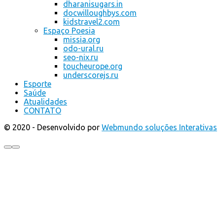
dharanisugars.in
docwilloughbys.com
kidstravel2.com
Espaço Poesia
missia.org
odo-ural.ru
seo-nix.ru
toucheurope.org
underscorejs.ru
Esporte
Saúde
Atualidades
CONTATO
© 2020 - Desenvolvido por
Webmundo soluções Interativas