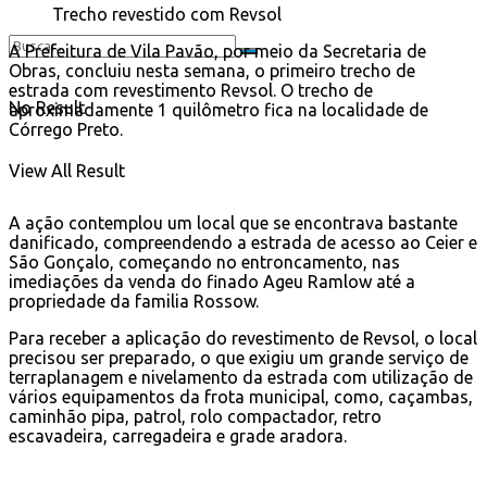
Trecho revestido com Revsol
A Prefeitura de Vila Pavão, por meio da Secretaria de
Obras, concluiu nesta semana, o primeiro trecho de
estrada com revestimento Revsol. O trecho de
No Result
aproximadamente 1 quilômetro fica na localidade de
Córrego Preto.
View All Result
A ação contemplou um local que se encontrava bastante
danificado, compreendendo a estrada de acesso ao Ceier e
São Gonçalo, começando no entroncamento, nas
imediações da venda do finado Ageu Ramlow até a
propriedade da familia Rossow.
Para receber a aplicação do revestimento de Revsol, o local
precisou ser preparado, o que exigiu um grande serviço de
terraplanagem e nivelamento da estrada com utilização de
vários equipamentos da frota municipal, como, caçambas,
caminhão pipa, patrol, rolo compactador, retro
escavadeira, carregadeira e grade aradora.