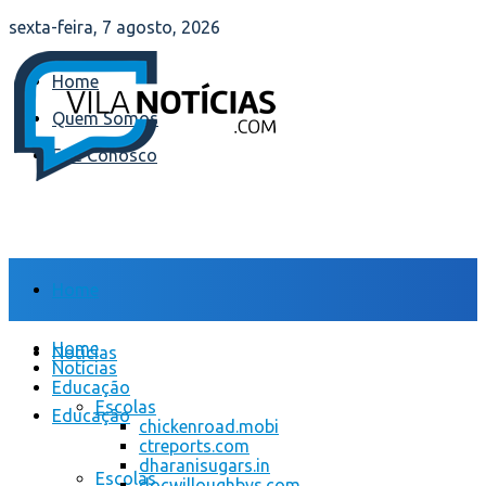
sexta-feira, 7 agosto, 2026
Home
Quem Somos
Fale Conosco
Home
Home
Notícias
Notícias
Educação
Escolas
Educação
chickenroad.mobi
ctreports.com
dharanisugars.in
Escolas
docwilloughbys.com