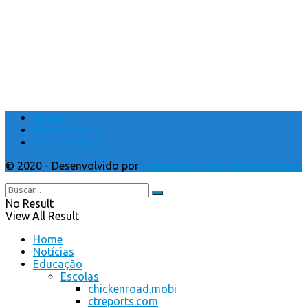
Home
Quem Somos
Fale Conosco
© 2020 - Desenvolvido por
Webmundo soluções Interativas
No Result
View All Result
Home
Notícias
Educação
Escolas
chickenroad.mobi
ctreports.com