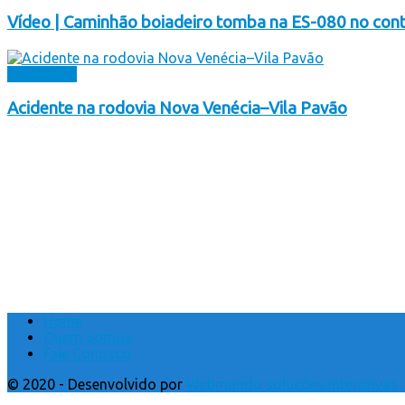
Vídeo | Caminhão boiadeiro tomba na ES-080 no cont
Destaques
Acidente na rodovia Nova Venécia–Vila Pavão
Home
Quem Somos
Fale Conosco
© 2020 - Desenvolvido por
Webmundo soluções Interativas