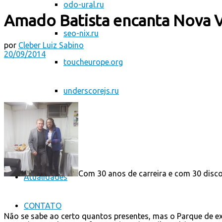
odo-ural.ru
Amado Batista encanta Nova Ve
seo-nix.ru
por
Cleber Luiz Sabino
20/09/2014
toucheurope.org
underscorejs.ru
Esporte
Saúde
Com 30 anos de carreira e com 30 disco
Atualidades
CONTATO
Não se sabe ao certo quantos presentes, mas o Parque de ex