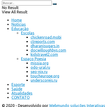
No Result
View All Result
Home
Notícias
Educação
Escolas
chickenroad.mobi
ctreports.com
dharanisugars.in
docwilloughbys.com
kidstravel2.com
Espaço Poesia
missia.org
odo-ural.ru
seo-nix.ru
toucheurope.org
underscorejs.ru
Esporte
Saúde
Atualidades
CONTATO
© 2020 - Desenvolvido por
Webmundo soluções Interativas