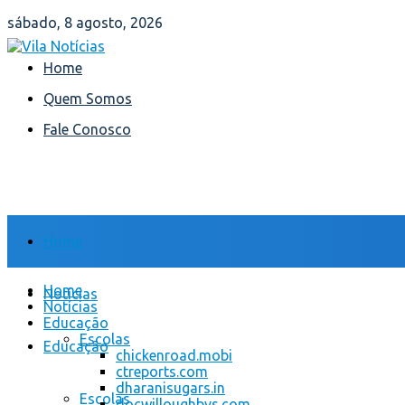
sábado, 8 agosto, 2026
Home
Quem Somos
Fale Conosco
Home
Home
Notícias
Notícias
Educação
Escolas
Educação
chickenroad.mobi
ctreports.com
dharanisugars.in
Escolas
docwilloughbys.com